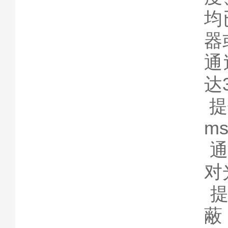
均
器
通
达
提
m
通
对
提
蔽