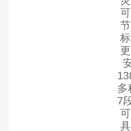
灵
可
节
标
更
安
13
多
7
可
具