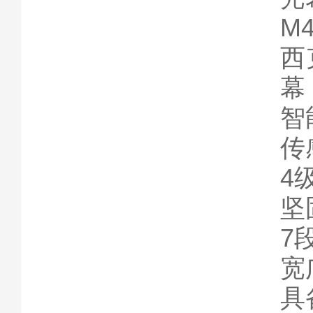
M4
西克
幕
智
传
4级
坚
7
宽
具