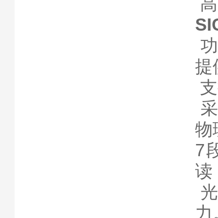
高
S
功
提
支
采
物
7
读
光
力