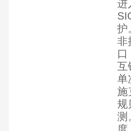
进
S
护
非
口
互
单
施
规
测
度