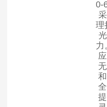
0
采
理
光
力
应
无
和
全
提