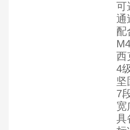
可
通
配
M4
西克
4级
坚
7
宽
具