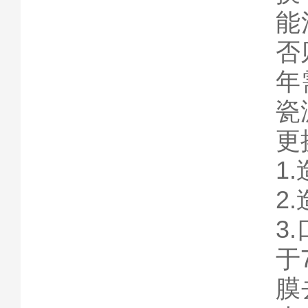
能
否
年
瓷
更
1
2
3
于
膜