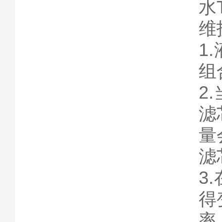
水
维
1
组
2
滤
量
滤
3
得
率