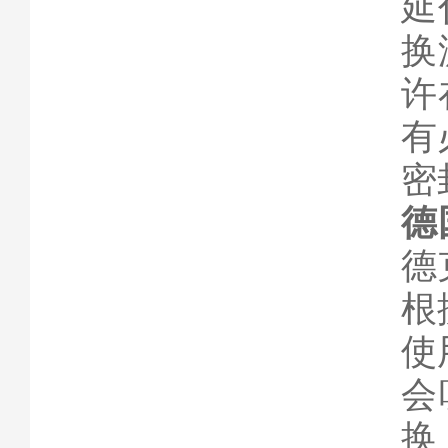
延
换
许
有
密
德
德
根
使
会
换