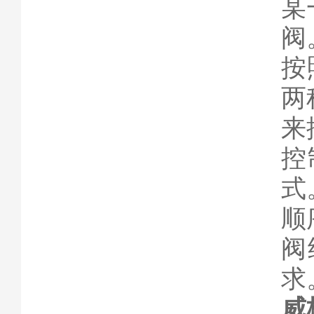
某
阀
按
两
来
控
式
顺
阀
求
威