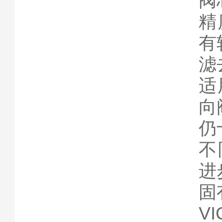
阀
精
有
滤
适
向
仍
不
进
固
V