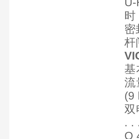
U
时
密
杆
V
基本
流量
(9
双电
. 
O