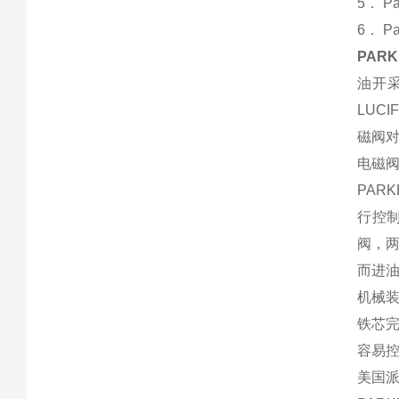
5． 
6． 
PAR
油开
LUC
磁阀
电磁
PAR
行控
阀，
而进
机械
铁芯
容易
美国派