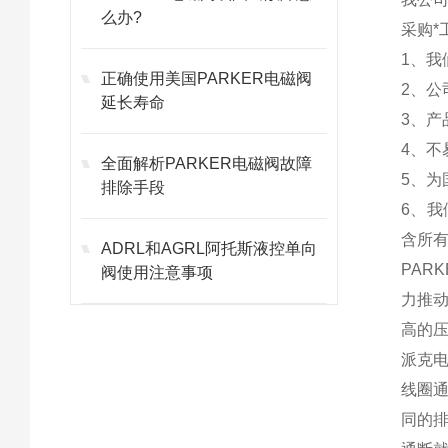
么办?
采购*
1、
正确使用美国PARKER电磁阀
2、
延长寿命
3、产
4、不
全面解析PARKER电磁阀故障
5、为
排除手段
6、
含所有
ADRL和AGRL阿托斯液控单向
PAR
阀使用注意事项
力推
高的
派克
线圈
同的