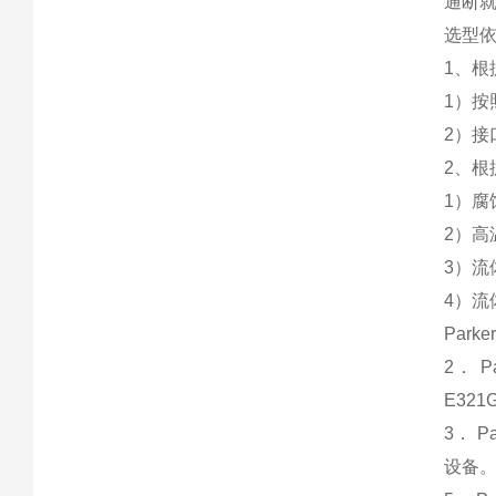
通断
选型
1、根
1）按
2）接
2、
1）
2）
3）流
4）流
Par
2． 
E321
3． 
设备。 