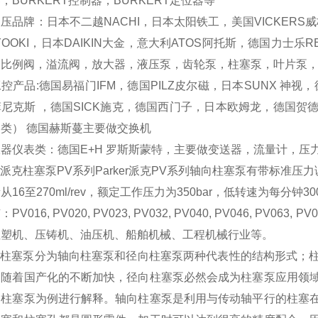
，BURKERT控制器，BURKERT定位器等
压品牌：日本不二越NACHI，日本太阳铁工，美国VICKERS威
YOOKI，日本DAIKIN大金，意大利ATOS阿托斯，德国力士
，比例阀，溢流阀，放大器，液压泵，齿轮泵，柱塞泵，叶片泵，
控产品:德国易福门IFM，德国PILZ皮尔磁，日本SUNX 神视
尼克斯 ，德国SICK施克，德国西门子，日本欧姆龙，德国
类） 德国赫斯蔓主要做交换机
器仪表类：德国E+H 罗斯斯蒙特，主要做变送器，流量计，压
ker派克柱塞泵PV系列Parker派克PV系列轴向柱塞泵有带标
从16至270ml/rev，额定工作压力为350bar，低转速为每分钟
V016, PV020, PV023, PV032, PV040, PV046, PV063, 
注塑机、压铸机、油压机、船舶机械、工程机械行业等。
ker柱塞泵分为轴向柱塞泵和径向柱塞泵两种代表性的结构形式
，随着国产化的不断加快，径向柱塞泵必然会成为柱塞泵应用领
向柱塞泵为例进行解释。轴向柱塞泵是利用与传动轴平行的柱塞