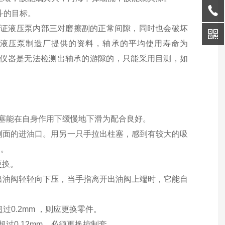
斗的目标。
能保证液压泵内部三对磨擦副的正常间隙，同时也会破坏
液压泵制造厂提供的资料，轴承的平均使用寿命为
检测仪器是无法检测出轴承的游隙的，只能采用目测，如
若柱塞能在自身作用下缓慢地下滑为配合良好。
和侧面的进油口。用另一只手拉出柱塞，感到有较大的吸
副。
更换。
将出油阀轻轻向下压，当手指离开出油阀上端时，它能自
过0.2mm ，则应更换零件。
如超过0.12mm，必须更换控制套。