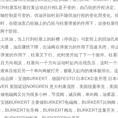
KER柱塞泵柱塞往复运动总行程L是不变的，由凸轮的升程决定
轮轴控制是可变的。供油开始时刻不随供油行程的变化而变化。
作时，在喷油泵凸轮轴上的凸轮与柱塞弹簧的作用下，迫使柱塞
下两个阶段。
向上供油，当上行到柱塞上的斜槽（停供边）与套筒上的回油孔
槽沟通，油压骤然下降，出油阀在弹簧力的作用下迅速关闭，停
在弹簧的作用下，柱塞又下行。此时便开始了下一个循环。柱塞
并且方向相反，柱塞向一个方向运动时缸内出现负压，这时一个
将液体压缩后另一个单向阀被打开，被吸入缸内的液体被排出。
动品牌：宝德BURKERT，德国FESTO 日本CKD喜开理 日本小金井
IVER 英国诺冠NORGREN 意大利康茂胜，美国纽蔓蒂克，
要做电磁阀又分为很多小种，节流阀，减压阀，单向阀，油雾器，
宝德BURKERT 主要做BURKERT电磁阀，BURKERT比例阀，
，BURKERT先导阀，BURKERT阀岛，BURKERT流量开关，