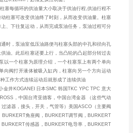
。柱塞每循环的供油量大小取决于供油行程,供油行程不
转动柱塞可改变供油终了时刻，从而改变供油量。柱塞
作上、下往复运动，从而完成泵油任务，泵油过程可分
相通时，泵油室低压油路便与柱塞头部的中孔和径向孔
止供油。此后柱塞还要上行，当凸轮的凸起部分转过去
泵以一个柱塞为原理介绍，一个柱塞泵上有两个单向
单向阀打开液体被吸入缸内，柱塞向另一个方向运动
这种工作方式连续运动后就形成了连续供油
KOGANEI 日本SMC 韩国TKC YPC TPC 意大
美国ROSS，中国台湾亚德客，中国台湾金器 （这些气动
过滤器，接头，开关，气管等）美国ASCO（主要阀
BURKERT角座阀，BURKERT调节阀，BURKERT
BURKERT传感器，BURKERT电导率，BURKERT