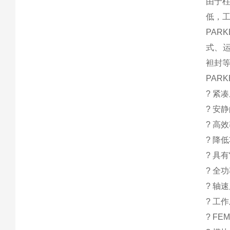
由于
低，
PAR
式、
袒封
PAR
? 紧
? 安
? 高
? 降
? 具
? 全
? 轴速
? 工
? F