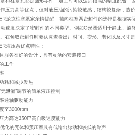
柱塞和柱塞孔都是圆形零件，加工时可以达到很高的精度配合，
工作压力高等优点，但对液压油的污染较敏感，结构较复杂，造
KER派克柱塞泵家亲情提醒：轴向柱塞泵密封件的选择是根据
运动速度决定了密封件的不同类型。例如O形圈适用于静止、旋
等。在领取密封件时要认真查看出厂时间、变形、老化以及尺寸
KER液压泵优点特性：
凑且服务友好的设计，具有灵活的安装接口
静的工作
效率
低功耗和减少发热
有“无泄漏”调节的简单液压控制
功率通轴驱动能力
度至3000rpm
作压力高达350巴高自吸速度能力
EM优化的壳体和预压室具有低输出脉动和较低的噪声