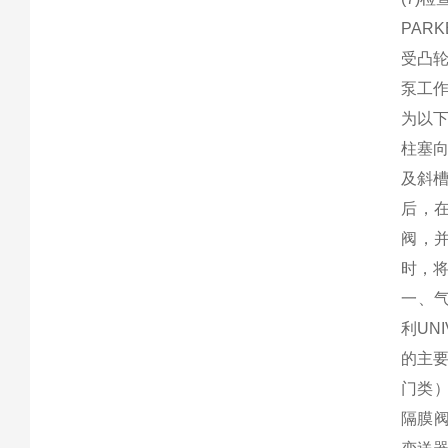
PAR
受凸
泵工
为以
柱塞
及斜
后，
阀，
时，
一、气
利UN
的主
门类）
隔膜阀