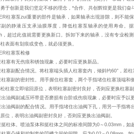
、勇于创新是我们坚定不移的理念，*合作、共创辉煌更是我们奋
KER柱塞泵zui重要的部件是轴承，如果轴承出现游隙，则不
擦副的静液压支承油膜厚度，降低柱塞泵轴承的使用寿命。据
00h，超过此值就需要更换新口。拆卸下来的轴承，没有专业
滚柱表面有划痕或变色，就必须更换。
KER柱塞泵检修
检查柱塞有无伤痕和锈蚀现象，必要时应更换新品。
检查柱塞副配合情况。将柱塞端头插人柱塞套内，倾斜约60°，
检查柱塞副的密封性。用手握住柱塞套，两个手指堵住柱塞顶端
放松柱塞立即缩回原位，表明柱塞副密封良好，否则应更换柱塞
检查出油阀副减压环带是否磨损有台阶或伤痕现象，必要时应予以
检查出油阀副的配合情况。用手指堵住出油阀下孔，用另一手指
回原位，表明出油阀副密封良好，否则应更换出油阀副。
检查挺柱体。喷油泵体和挺柱体之间的标准间隙为0～0.03mm，如超
检查柱塞凸缘和控制套的凹槽之间的间隙，应为0.02～0.08mm，