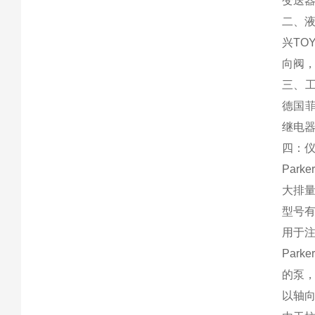
变送器
二、液
兴TO
向阀
三、工
德国菲
继电器
四：仪
Par
大排量
型号有：P
用于
Par
的泵
以轴