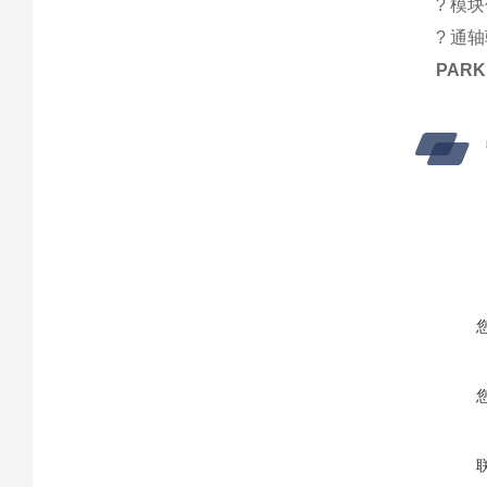
? 模
? 通
PAR