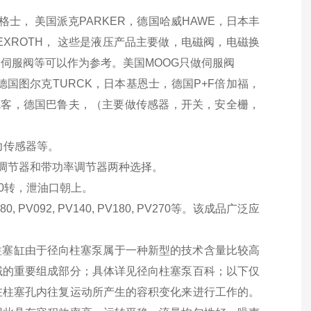
格士， 美国派克PARKER，德国哈威HAWE，日本丰
乐REXROTH， 这些是液压产品主要做，电磁阀，电磁换
伺服阀等可以作为参考。美国MOOG只做伺服阀
，德国图尔克TURCK，日本基恩士，德国P+F倍加福，
贺德客，德国巴鲁夫，（主要做传感器，开关，安全栅，
力传感器等。
准压力调节器和带功率调节器两种选择。
300转，泄油口朝上。
PV080, PV092, PV140, PV180, PV270等。该成品广泛应
；柱塞缸由于径向柱塞泵属于一种新型的技术含量比较高
域的重要组成部分；具体详见径向柱塞泵百科；以下仅
在柱塞孔内往复运动所产生的容积变化来进行工作的。