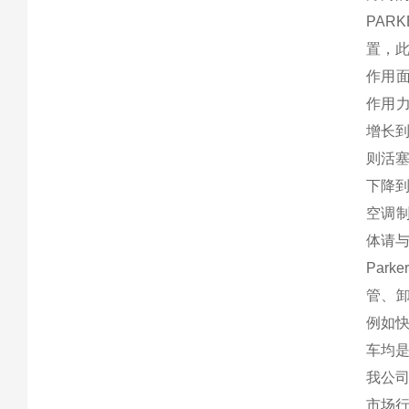
PAR
置，此
作用面
作用力
增长到
则活塞
下降到
空调
体请
Par
管、
例如快
车均
我公司
市场行