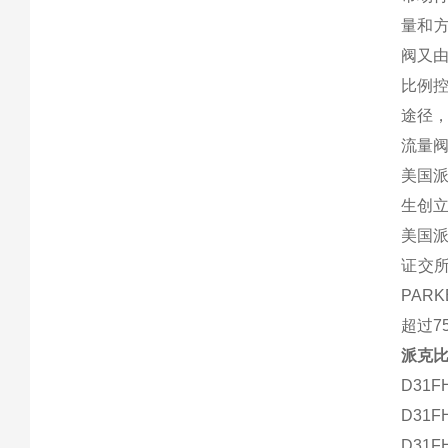
量和
阀又由
比例
途径
流量
美国派
生创
美国派
证交所
PAR
超过7
派克
D31F
D31F
D31F