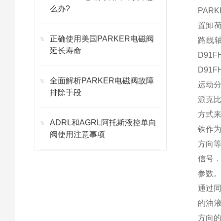
么办?
PAR
置卸
正确使用美国PARKER电磁阀
路线轴
延长寿命
D91
D91
全面解析PARKER电磁阀故障
运动分
排除手段
派克比
方式
ADRL和AGRL阿托斯液控单向
铁作
阀使用注意事项
方向
信号
参数
通过
的油
方向