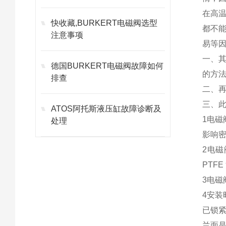
在高
快收藏,BURKERT电磁阀选型
都不
注意事项
易等
一、
德国BURKERT电磁阀故障如何
的方
排查
二、
三、
ATOS阿托斯液压缸故障诊断及
1电磁
处理
影响密
2电
PTF
3电磁
4安装
已锁紧
兰面是