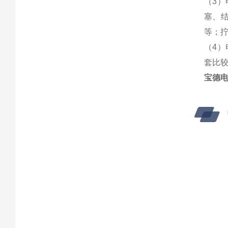
（3
塞、
等；
（4
套比
宝德电