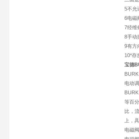
5不
6电
7经
8手
9有方
10*
宝德BU
BUR
电动
BUR
等百
比，
上，
电磁