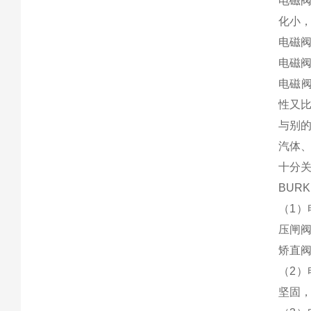
电磁
化小
电磁
电磁
电磁
性又
与别
汽体
十分
BUR
（1
压闸
矫直
（2
坚固