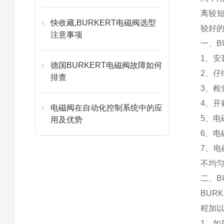
离较
快收藏,BURKERT电磁阀选型
较好
注意事项
一、B
1、
德国BURKERT电磁阀故障如何
2、
排查
3、
4、
电磁阀在自动化控制系统中的应
5、电
用及优势
6、
7、
不均
二、B
BUR
程加
1、