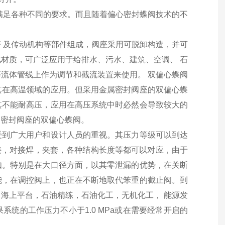
满足各种不同的要求。而且随着偏心密封蝶阀技术的不
 及传动机构等部件组成，阀座采用可脱卸构造，并可
材质，可广泛应用于给排水、污水、建筑、空调、 石
流体管线上作为调节和截流装置来使用。 双偏心蝶阀
其在高温领域的应用。但采用金属密封阀座的双偏心蝶
其不能耐高压，应用在高压系统中时必然会导致较大的
属密封阀座的双偏心蝶阀。
受到广大用户和设计人员的重视。其压力等级可以到达
环接，对接焊，夹套，各种结构长度等都可以对应，由于
如。特别是在大口径方面，以其零泄漏的优势，在关断
能，在调控阀上，也正在不断地取代笨重的截止阀。到
海上平台，石油精练，石油化工，无机化工， 能源发
统的工作压力不小于1.0 MPa或在需要经常开启的