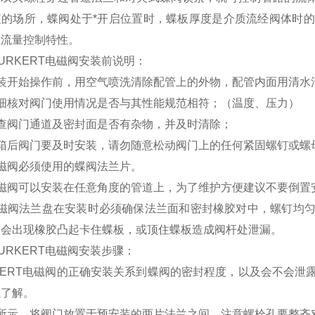
短的场所，蝶阀处于*开启位置时，蝶板厚度是介质流经阀体时
的流量控制特性。
URKERT电磁阀安装前说明：
安装开始操作前，用空气喷洗清除配管上的外物，配管内面用清水
仔细核对阀门使用情况是否与其性能规范相符；（温度、压力）
检查阀门通道及密封面是否有杂物，并及时清除；
开箱后阀门要及时安装，请勿随意松动阀门上的任何紧固螺钉或螺
磁阀必须使用的蝶阀法兰片。
电磁阀可以安装在任意角度的管道上，为了维护方便建议不要倒置
电磁阀法兰盘在安装时必须确保法兰面和密封橡胶对中，螺钉均
匀会出现橡胶凸起卡住蝶板，或顶住蝶板造成阀杆处泄漏。
URKERT电磁阀安装步骤：
KERT电磁阀的正确安装关系到蝶阀的密封程度，以及会不会
以了解。
如所示，将阀门放置于预安装的两片法兰之间，注意螺栓孔要整齐