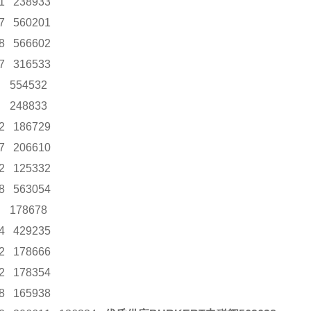
1 238933
7 560201
8 566602
7 316533
0 554532
8 248833
2 186729
7 206610
22 125332
8 563054
4 178678
4 429235
2 178666
2 178354
98 165938