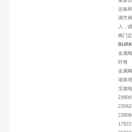
重要
运输
调节
入，调
阀门
BUR
金属阀
纤维
金属阀
堵塞
宝德电
23909
23062
23908
17922