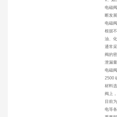
电磁
断发
电磁
根据
油、
通常
阀的
泄漏
电磁
250
材料
阀上
目前
电等各