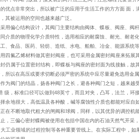
阀的优点非常突出，所以被广泛的应用于生活工作的方方面 面，
展，其被运用的空间也越来越广泛。
阀采用偏心结构设计，其阀门主要结构由阀体、蝶板、阀座、阀杆
不同介质的物理化学介质特性，选用相应的耐腐蚀、耐光、耐老化
化工、食品、医药、轻纺、造纸、水电、船舶、冶金、能源系统等
采用四氟乙烯材料做其密封阀座，也可采用金属密封阀座来拓展
密封仍属于位置密封结构，即蝶板与阀座的密封面为线接触，故
量，所以在高压或要求切断必须严密的系统中应尽量避免选用金
阀作为阀门的结晶，扬各种阀门之长，避各种阀门之短，越来越
0 磅 级，标准口径可以做到48英寸，而且对夹，凸耳，法兰，
选择余地很大，高低温及各种酸，碱等腐蚀性介质也都能对应自
，正在不断地取代粗大的闸阀和球阀，同样，以其优异的调控机
为止，三偏心密封蝶阀被使用在包括中国在内的石油天然气开采，
大工业领域的过程控制等各种重要管线上。在实际工程中，如果系