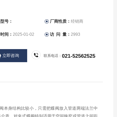
品型号：
厂商性质：
经销商
新时间：
2025-01-02
访 问 量：
2993
021-52562525
立即咨询
联系电话：
式蝶阀本身结构比较小，只需把蝶阀放入管道两端法兰中
体介质。对夹式蝶阀特别适用于空间狭窄或管道之间距