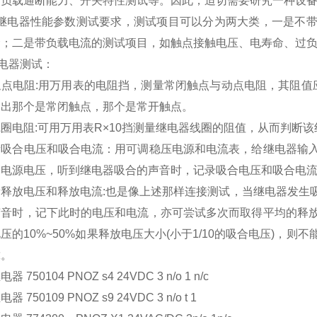
的负载通断能力、开关特性测试等。因此，迫切需要研究一种设备
继电器性能参数测试要求，测试项目可以分为两大类，一是不带
命；二是带负载电流的测试项目，如触点接触电压、电寿命、过
z继电器测试：
触点电阻:用万用表的电阻挡，测量常闭触点与动点电阻，其阻值
别出那个是常闭触点，那个是常开触点。
圈电阻:可用万用表R×10挡测量继电器线圈的阻值，从而判断
量吸合电压和吸合电流：用可调稳压电源和电流表，给继电器输
高电源电压，听到继电器吸合的声音时，记录吸合电压和吸合电
量释放电压和释放电流:也是像上述那样连接测试，当继电器发生
声音时，记下此时的电压和电流，亦可尝试多次而取得平均的释
压的10%~50%如果释放电压大小(小于1/10的吸合电压)，
靠。
 750104 PNOZ s4 24VDC 3 n/o 1 n/c
 750109 PNOZ s9 24VDC 3 n/o t 1