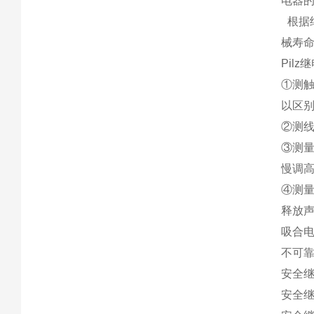
电器
根据
械寿
Pil
①测
以区
②测线
③测
慢调
④测
释放
吸合电
不可
安全继电器
安全继电器