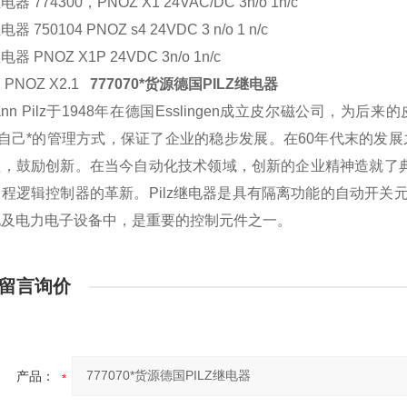
器 774300，PNOZ X1 24VAC/DC 3n/o 1n/c
 750104 PNOZ s4 24VDC 3 n/o 1 n/c
器 PNOZ X1P 24VDC 3n/o 1n/c
PNOZ X2.1
777070*货源德国PILZ继电器
mann Pilz于1948年在德国Esslingen成立皮尔磁公司，
z有自己*的管理方式，保证了企业的稳步发展。在60年代末的发展之
，鼓励创新。在当今自动化技术领域，创新的企业精神造就了典
程逻辑控制器的革新。Pilz继电器是具有隔离功能的自动开
化及电力电子设备中，是重要的控制元件之一。
留言询价
产品：