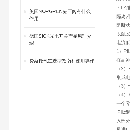
PIL
英国NORGREN减压阀有什么
隔离,
作用
阻断状
以触发
德国SICK光电开关产品原理介
电流低
绍
1）P
在高
费斯托气缸选型指南和使用操作
（2）
集成
（3
（4）
一个
Pil
入部分
量进