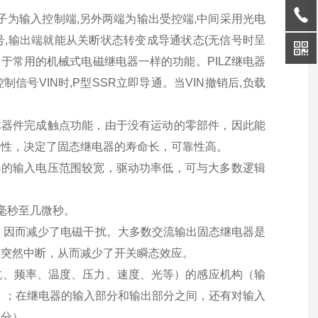
子为输入控制端,另外两端为输出受控端,中间采用光电
号,输出端就能从关断状态转变成导通状态(无信号时呈
于常用的机械式电磁继电器一样的功能。PILZ继电器
制信号VIN时,P型SSR立即导通。当VIN撤销后,负载
固体器件完成触点功能，由于没有运动的零部件，因此能
特性，决定了固态继电器的寿命长，可靠性高。
电器的输入电压范围较宽，驱动功率低，可与大多数逻辑
毫秒至几微秒。
跳，因而减少了电磁干扰。大多数交流输出固态继电器是
的突然中断，从而减少了开关瞬态效应。
阻抗、频率、温度、压力、速度、光等）的感应机构（输
分）；在继电器的输入部分和输出部分之间，还有对输入
部分）。