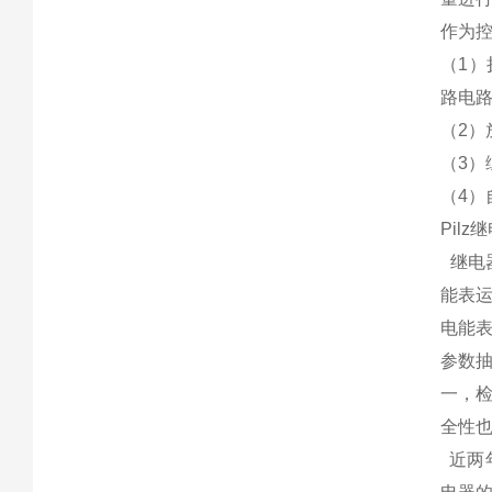
作为
（1
路电
（2
（3
（4
Pil
继电
能表
电能
参数
一，
全性也
近两