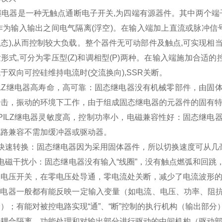
Z继电器是一种无触点通断电子开关,为四端有源器件。其中两个端
作为输入输出之间电气隔离(浮空)。在输入端加上直流或脉冲信
态),从而控制较大负载。整个器件无可动部件及触点,可实现相当
形式,可分为零压型(Z)和调相型(P)两种。在输入端施加合适的控
于双向可控硅维持电流时(交流换向),SSR关断。
ILZ继电器高寿命，高可靠：固态继电器没有机械零部件，由
冲击，振动的环境下工作，由于组成固态继电器的元器件的固有
PILZ继电器灵敏度高，控制功率小，电磁兼容性好：固态继
电路兼容不需加缓冲器或驱动器。
）快速转换：固态继电器因为采用固体器件，所以切换速度可从几
电磁干扰小：固态继电器没有输入“线圈”，没有触点燃弧和回
零电压开关，在零电压处导通，零电流处关断，减少了电流波形
z继电器一般都有能反映一定输入变量（如电流、电压、功率、
）；有能对被控电路实现“通”、“断”控制的执行机构（输出部
行耦合隔离，功能处理和对输出部分进行驱动的中间机构（驱动