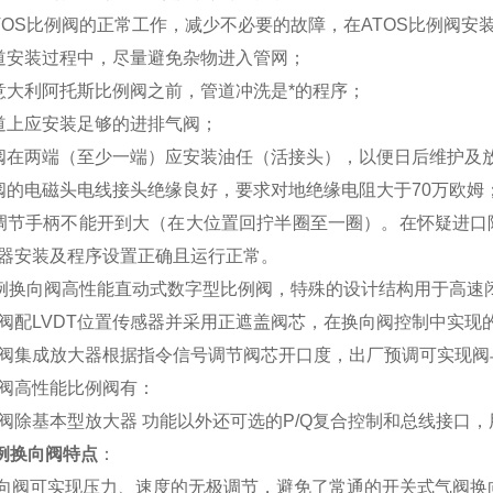
TOS比例阀的正常工作，减少不必要的故障，在ATOS比例阀安
道安装过程中，尽量避免杂物进入管网；
意大利阿托斯比例阀之前，管道冲洗是*的程序；
道上应安装足够的进排气阀；
阀在两端（至少一端）应安装油任（活接头），以便日后维护及
阀的电磁头电线接头绝缘良好，要求对地绝缘电阻大于70万欧姆
调节手柄不能开到大（在大位置回拧半圈至一圈）。在怀疑进口
器安装及程序设置正确且运行正常。
比例换向阀高性能直动式数字型比例阀，特殊的设计结构用于高速
阀配LVDT位置传感器并采用正遮盖阀芯，在换向阀控制中实现
阀集成放大器根据指令信号调节阀芯开口度，出厂预调可实现阀
阀高性能比例阀有：
阀除基本型放大器 功能以外还可选的P/Q复合控制和总线接口
比例换向阀特点
：
换向阀可实现压力、速度的无极调节，避免了常通的开关式气阀换