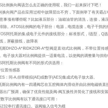
OS比例换向阀该怎么去正确的使用呢，我们一起来探讨下吧！
比例换向阀产品在应用过程中故障层出不穷，下面例举了有关霸占
意事项有哪些呢？比如液压部分：油箱油管的清洗，连接，液
排除。ATOS比例阀的电子部分：电源，电缆连接，电子干扰
TOS阿托斯的集成电子元件的接线部分：标准形式，I选型，Q
线，屏蔽接线，故障表
阿托斯DHZO-A*和DKZOR-A*型阀是直动式比例阀，不带
。电子放大器对比例阀提供一适量电流，以使阀的调整量与供给
OS阿托斯比例阀有不同的形式供选用：
不带位置传感器
-AES：同-A,但带模拟(AE)或数字(AES)集成式电子放大器。
阿托斯比例阀内有一四通阀芯在五腔阀体内滑动并由比例电磁铁直
器出厂预调，确保了优良性能及阀-阀互换性并简化了接线和安
S型数字比例阀有以下通讯接口可用：
：RS232串行通讯接口。该阀输入信号为模