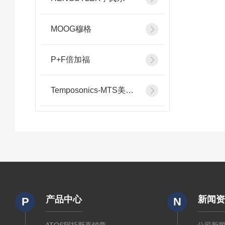
MOOG穆格
P+F倍加福
Temposonics-MTS美斯特
产品中心
新闻
P
N