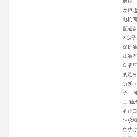
磨损
差距
电机
配油
2.定
保护
压油
C.液
的选
折断
子，
三.轴
的止
轴承
空载