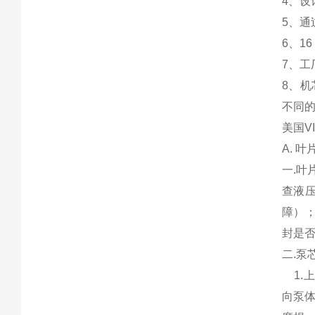
4、
5、
6、1
7、
8、
不同
美国V
A. 
一.
查液
障）
封是
二.泵
1.上
向泵体