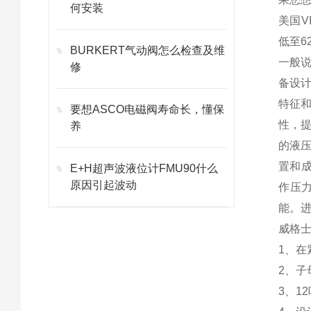
何安装
美国V
低至6
BURKERT气动阀怎么检查及维
一般
修
备设
特征
要想ASCO电磁阀寿命长，懂保
性，
养
的液
置和
E+H超声波液位计FMU90什么
原因引起波动
作压
能。
威格
1、
2、
3、1