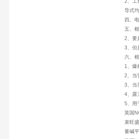
2、工
导式
四、电
五、
2、
3、但
六、
1、爆炸
2、当
3、当
4、露
5、用
英国N
束旺
量碱