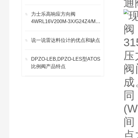
通
力士乐高响应方向阀
4WRL16V200M-3X/G24Z4/M技
术信息
说一说雷达料位计的优点和缺点
压
DPZO-LEB,DPZO-LES型ATOS
阀
比例阀产品特点
成
同
(
间
点