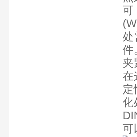
可
(W
处
件
夹
在
定
化
D
可