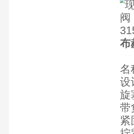
布
名称
设
旋
带
紧
拧紧