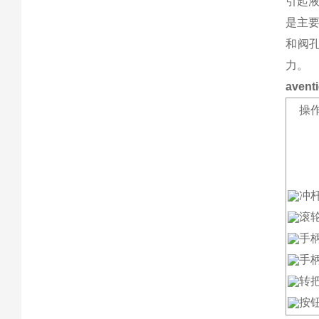
引起
是主
和阀
力。
ave
操
冲
滚
手
手
转
按