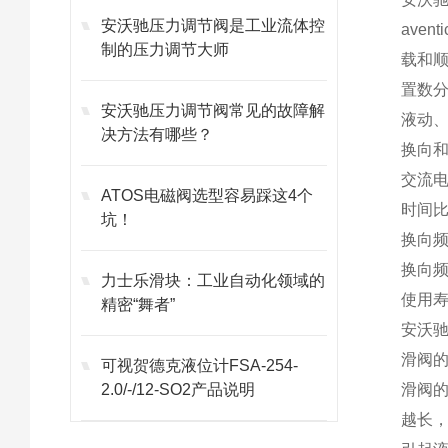
安沃驰压力调节阀是工业流体控
ave
制的压力调节大师
载和
置数分
安沃驰压力调节阀常见的故障解
液动
决方法有哪些？
换向
交流电
ATOS电磁阀选型容易踩这4个
时间
坑！
换向
换向频
力士乐滑块：工业自动化领域的
使用
精密“舞者”
安沃
滑阀
可视贺德克液位计FSA-254-
2.0/-/12-SO2产品说明
滑阀
越长