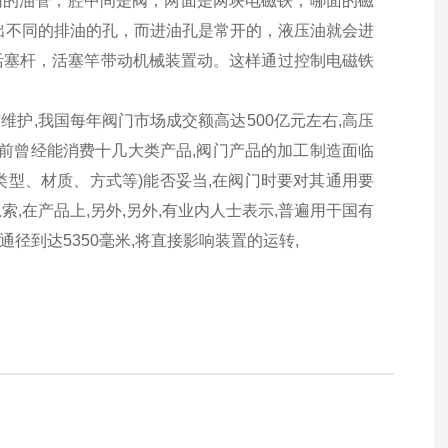
同的油管，腔中间是阀，两面是两块电磁铁，哪面的磁
出不同的排油的孔，而进油孔是常开的，液压油就会进
活塞杆，活塞竿带动机械装置动。这样通过控制电磁铁
维护,我国每年阀门市场成交额高达500亿元左右,高压
目前曾经能消费十几大类产品,阀门产品的加工制造面临
类型、材质、方式等)能否妥当,在阀门时要对其通用要
在产品上,另外,另外,有业内人士表示,普遍用干国有
通径到达5350毫米,将直接影响装置的运转,