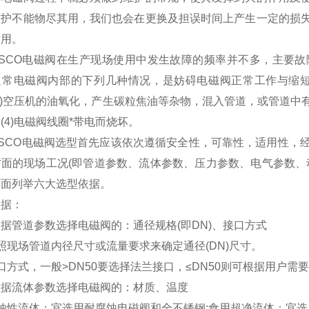
维护不能物尽其用，我们也会在更换及担误时间上产生一定的损
所用。
ASCO电磁阀在生产现场使用中发生故障的频率并不多，主要
常电磁阀内部的下列几种情况，是妨碍电磁阀正常工作与缩短寿
3)空压机的油氧化，产生碳粒焦油等杂物，混入管道，或管道
(4)电磁阀线圈*带电而烧坏。
ASCO电磁阀选型首先应该依次遵循安全性，可靠性，适用性，
方面的现场工况(即管道参数、流体参数、压力参数、电气参数、
下面列举六大选型依据。
依据：
据管道参数选择电磁阀的：通径规格(即DN)、接口方式
照现场管道内径尺寸或流量要求来确定通径(DN)尺寸。
口方式，一般>DN50要选择法兰接口，≤DN50则可根据用户需
根据流体参数选择电磁阀的：材质、温度
蚀性流体：宜选用耐腐蚀电磁阀和全不锈钢;食用超净流体：宜