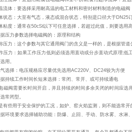
高温流体：要选择采用耐高温的电工材料和密封材料制造的电磁阀
体状态：大至有气态，液态或混合状态，特别是口径大于DN25
体粘度：通常在50cSt以下可任意选择，若超过此值，则要选用
根据压力参数选择电磁阀的：原理和结构
公称压力：这个参数与其它通用阀门的含义是一样的，是根据管道
作压力：如果工作压力低则必须选用直动或分步直动式原理;低工作
可选用。
气选择：电压规格应尽量优先选用AC220V、DC24较为方便
根据持续工作时间长短来选择：常闭、常开、或可持续通电
当电磁阀需要长时间开启，并且持续的时间多余关闭的时间应选
则选常闭型。
是有些用于安全保护的工况，如炉、窑火焰监测，则不能选常开
据环境要求选择辅助功能：防爆、止回、手动、防水雾、水淋、