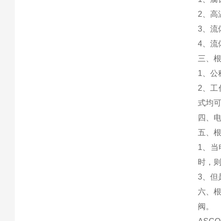
2、
3、流
4、流
三、
1、
2、工
式均
四、电
五、
1、
时，
3、但
六、根
阀。