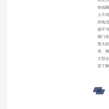
AS
铁线
入不
的电
据不*
阀门依
更大的
求、阀
大型企
想了