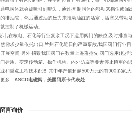
CO电磁阀里有密闭的腔，在不同位置开有通孔，每个孔都通向不
圈通电阀体就会被吸引到哪边，通过控 制阀体的移动来档住或漏
同的排油管，然后通过油的压力来推动油缸的活塞，活塞又带动
流就控制了机械运动。
统计,在核电、石化等行业复杂工况下运用阀门的缺位,及时排查与
然需求少量依托出口,兰州石化近日的严重事故,我国阀门行业
开展空间,另外,招致我国阀门在数量上遥遥抢先,阀门选用(包括
门标质、变速传动箱、操作机构、内外防腐等要素停止慎重的思索,
业和重点工程技术配备,其中年产值超越500万元的有900多家,大
解更多：
ASCO电磁阀，美国阿斯卡代表处
留言询价