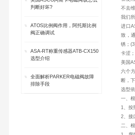
判断好坏?
不去
我们
ATOS比例阀作用，阿托斯比例
进口
阀正确调试
致，通
锈；(
ASA-RT称重传感器ATB-CX150
卡涩；
选型介绍
美国
六个
全面解析PARKER电磁阀故障
断，
排除手段
选型
一、根
1、按
2、接
二、
1、腐