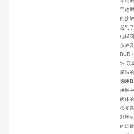
采用
宝德
的接
起到
电磁阀
仪表及
BUR
蚀"
腐蚀
选用B
接触
阀体
很复
对钢
的难