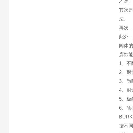
才是
其次
法。
再次
此外
阀体
腐蚀
1、不
2、耐
3、尚
4、耐
5、极
6、*
BUR
据不