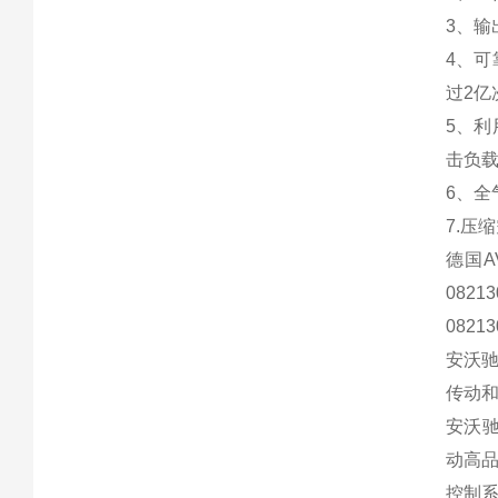
3、输
4、可
过2亿
5、
击负
6、
7.压
德国AV
0821
0821
安沃
传动
安沃
动高
控制系