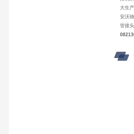
大生产
安沃
管接
0821