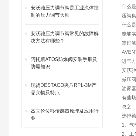
什么是
安沃驰压力调节阀是工业流体控
制的压力调节大师
压阀集
什么
安沃驰压力调节阀常见的故障解
能够实
决方法有哪些？
需过滤
AVE
阿托斯ATOS防爆阀安装手册及
进气
防爆知识
安沃
减压
现货DESTACO夹爪RPL-3M产
油雾
品实物及特点
有些
总之
杰夫伦位移传感器原理及应用行
选择德
业
1、
2、工