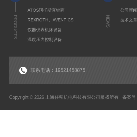
ATOS阿托斯直销商
公司新
PRODUCTS
NEWS
REXROTH、AVENTICS
技术文
仪器仪表机床设备
温度压力控制设备
流体输送传动设备
液压测试仪器设备
液压润滑工业设备
联系电话：19521458875
气动元件自动化设备
半导体工业应用设备
Copyright © 2026 上海任稷机电科技有限公司版权所有
备案号：
HYPROSTATIK海浮乐
HYDAC贺德克
PARKER派克
VICKERS威格士