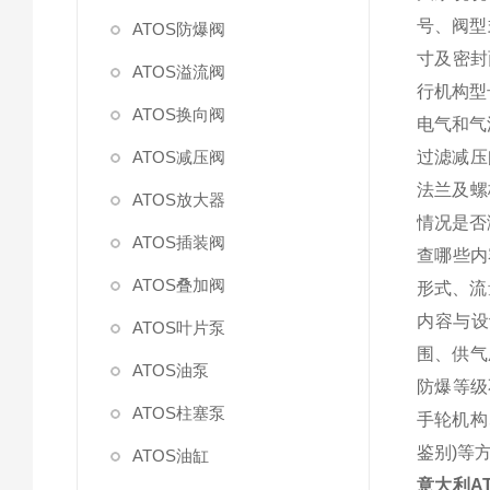
号、阀型
ATOS防爆阀
寸及密封
ATOS溢流阀
行机构型
ATOS换向阀
电气和气
ATOS减压阀
过滤减压
法兰及螺
ATOS放大器
情况是否
ATOS插装阀
查哪些内
ATOS叠加阀
形式、流
内容与设
ATOS叶片泵
围、供气
ATOS油泵
防爆等级
ATOS柱塞泵
手轮机构
鉴别)等
ATOS油缸
意大利A