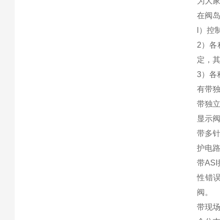
为大
在阀
l）控
2）
定，
3）各
有带独
带独立
显示
带多
护电
带AS
性错误
阀。
带现