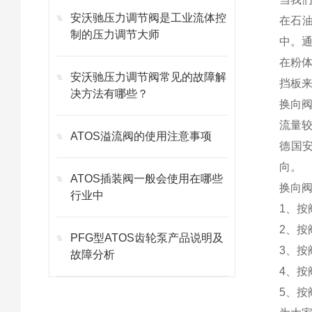
安沃驰压力调节阀是工业流体控
在石
制的压力调节大师
中。通
在粉体
安沃驰压力调节阀常见的故障解
挡板
决方法有哪些？
换向
流量
ATOS溢流阀的使用注意事项
德国
向。
ATOS插装阀一般会使用在哪些
换向阀
行业中
1、
2、
PFG型ATOS齿轮泵产品说明及
3、
故障分析
4、
5、