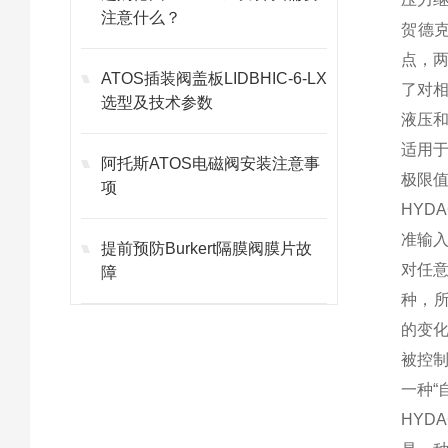
注意什么？
贺德
点，两
ATOS插装阀盖板LIDBHIC-6-LX
了对相
选型及技术参数
液压
适用
阿托斯ATOS电磁阀安装注意事
极限
项
HY
准输
提前预防Burkert隔膜阀膜片故
对任
障
种，
的变
被控
一种“
HYD