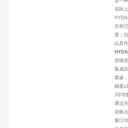
是一
实际上
HYD
目前
置；
以及
HYD
贺德克
集成压
紧凑
精度±
3字符
通过
切换
窗口