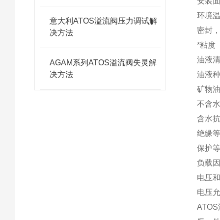
安装
环境
意大利ATOS溢流阀压力调试解
密封，
决方法
*粘度
油液
AGAM系列ATOS溢流阀失灵解
决方法
油液
矿物
不含
含水
绝
保护等级
负载
电压
电压
ATO