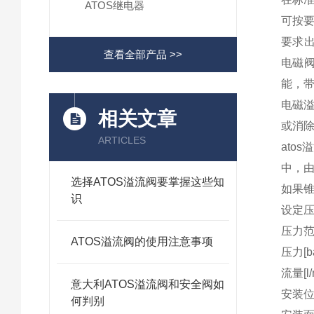
ATOS继电器
可按要
要求出
查看全部产品 >>
电磁阀
能，带 
电磁
相关文章
或消除
ARTICLES
ato
中，
选择ATOS溢流阀要掌握这些知
如果
识
设定压力
压力范围
ATOS溢流阀的使用注意事项
压力[ba
流量[l/
意大利ATOS溢流阀和安全阀如
安装
何判别