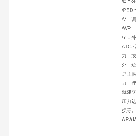
/E = 
/PED
/V 
/WP
/Y 
AT
力，
外，
是主
力，
就建
压力
损等
ARA