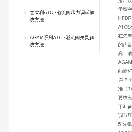
清洁度 
类型种类
意大利ATOS溢流阀压力调试解
HFDR
决方法
ATO
在先
AGAM系列ATOS溢流阀失灵解
决方法
的声
高、
AGA
的螺
选择手
准（97
要求出
于卸荷
调节压
5 选