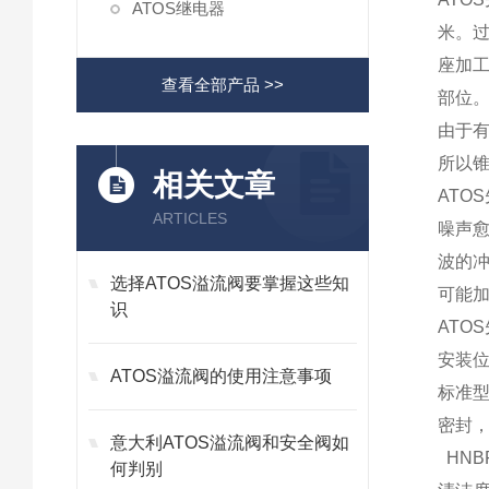
ATOS继电器
米。过
座加
查看全部产品 >>
部位
由于
所以
相关文章
AT
ARTICLES
噪声
波的
选择ATOS溢流阀要掌握这些知
可能
识
ATO
安装
ATOS溢流阀的使用注意事项
标准型 
密封，
意大利ATOS溢流阀和安全阀如
HNBR
何判别