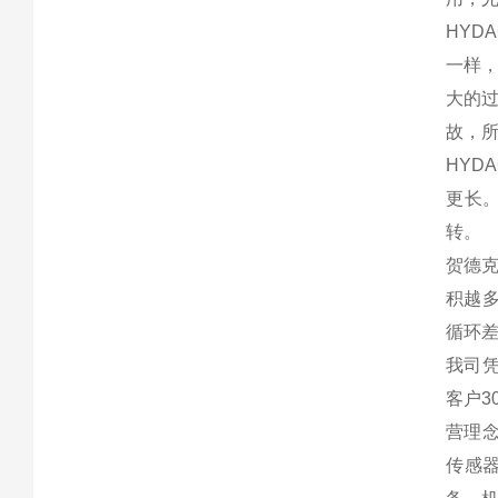
HYD
一样，
大的
故，所
HYD
更长
转。
贺德克
积越
循环
我司
客户3
营理
传感