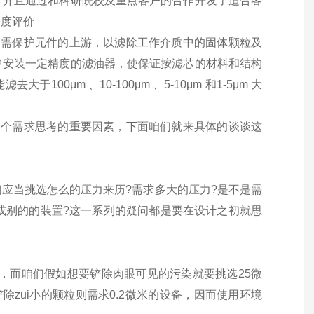
，并且通过和科研院校及重点客户的合作开发了适合客
高度评价
中需保护元件的上游，以滤除工作介质中的固体颗粒及
中安装一定精度的滤油器，使保证按滤芯的材料和结构
μm 、10-100μm 、5-10μm 和1-5μm 大
一个需求思考的重要因素，下面咱们就来具体的谈谈这
应当挑选怎么的压力来历?需求多大的压力?是不是需
或别的的装置?这一系列的疑问都是要在设计之初就思
广，而咱们假如想要铲除肉眼可见的污染就要挑选25微
除zui小的颗粒则需求0.2微米的设备，因而使用环境