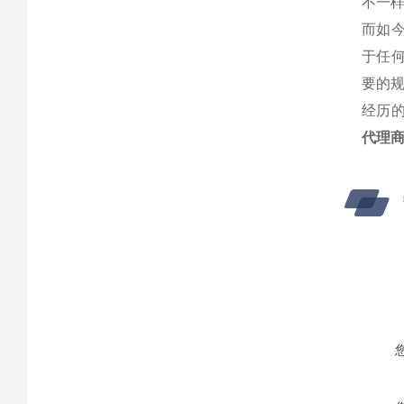
不一
而如
于任
要的
经历
代理