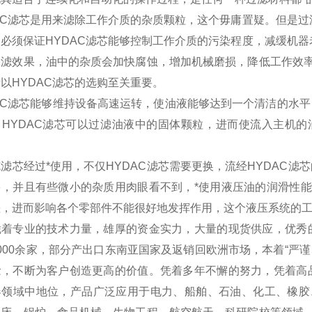
AC滤芯是用来滤除工作介质的杂质颗粒，这个毋庸置疑。但是过
必须保证HYDAC滤芯能够控制工作介质的污染程度，减缓机器
过滤效果，油中的杂质会加快腐蚀，增加机械磨损，降低工作效
以HYDAC滤芯的选购至关重要。
AC滤芯能够维持设备高速运转，使油液能够达到一个清洁的水
。HYDAC滤芯可以过滤油液中的固体颗粒，进而使流入主机
滤芯经过*使用，不仅HYDAC滤芯需要更换，流经HYDAC滤
多，并且有些微小的杂质用肉眼看不到，*使用液压油的润滑性
差，进而影响各个零部件不能很好地发挥作用，这个液压系统的
凭着专业的技术力量，雄厚的资金实力，大量的现货供应，优秀
000余家，部分产出口东南亚国家及返销回欧洲市场，本着“严
念，不断为客户创造更高的价值。凭着多年不懈的努力，凭着高
器领域中地位，产品广泛应用于电力、船舶、石油、化工、橡胶