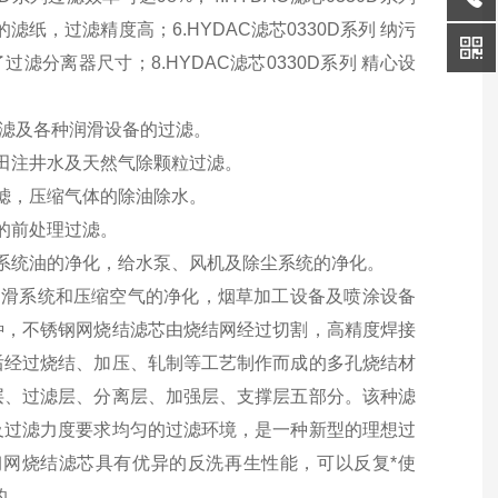
构的滤纸，过滤精度高；6.HYDAC滤芯0330D系列 纳污
过滤分离器尺寸；8.HYDAC滤芯0330D系列 精心设
过滤及各种润滑设备的过滤。
田注井水及天然气除颗粒过滤。
滤，压缩气体的除油除水。
的前处理过滤。
系统油的净化，给水泵、风机及除尘系统的净化。
润滑系统和压缩空气的净化，烟草加工设备及喷涂设备
种，不锈钢网烧结滤芯由烧结网经过切割，高精度焊接
后经过烧结、加压、轧制等工艺制作而成的多孔烧结材
层、过滤层、分离层、加强层、支撑层五部分。该种滤
及过滤力度要求均匀的过滤环境，是一种新型的理想过
网烧结滤芯具有优异的反洗再生性能，可以反复*使
的。