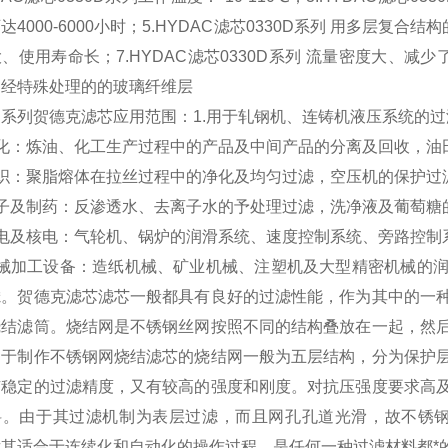
达4000-6000小时；5.HYDAC滤芯0330D系列 用多层复合结
、使用寿命长；7.HYDAC滤芯0330D系列 流量密度大、减少了
和经特殊处理的的玻璃纤维层
0D系列贺德克滤芯应用范围：1.用于轧钢机、连铸机液压系统的
石化：炼油、化工生产过程中的产品及中间产品的分离及回收，油
纺织：聚脂熔体在拉丝过程中的净化及均匀过滤，空压机的保护过
电子及制药：反渗透水、去离子水的予处理过滤，洗净液及葡萄糖
火电及核电：气轮机、锅炉的润滑系统、速度控制系统、旁路控制
机械加工设备：造纸机械、矿业机械、注塑机及大型精密机械的
滤。贺德克滤芯滤芯一般都具有良好的过滤性能，作为其中的一
烧结滤筒。烧结网是不锈钢丝网按照不同的结构叠放在一起，然
用于制作不锈钢网烧结滤芯的烧结网一般为五层结构，分为保护
有稳定的过滤精度，又有较高的强度和刚度。对抗压强度要求高
料。由于其过滤机制为表层过滤，而且网孔孔道光滑，故不锈钢
尤其适合于连续化和自动化的操作过程，是任何一种过滤材料都*