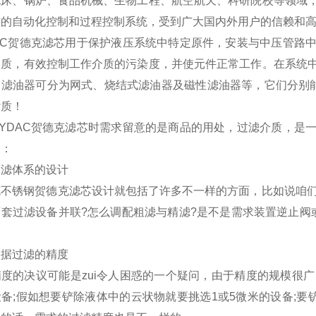
机床、锅炉、食品机械、生物工程、航空航天、科研院校等领域
求的自动化控制和过程控制系统，受到广大国内外用户的信赖和
DAC贺德克滤芯用于保护液压系统中特定原件，安装与中压管路
物质，有效控制工作介质的污染度，并使元件正常工作。在系统
滤油器可分为网式、烧结式滤油器及磁性滤油器等，它们分别能滤去大于100
杂质！
HYDAC贺德克滤芯时需求留意的是商品的用处，过滤介质，是
题：
过滤体系的设计
克不锈钢贺德克滤芯设计就包括了许多不一样的方面，比如说咱们
两套过滤设备并联?怎么调配粗滤与精滤?是不是需求装置逆止阀
。
依据过滤的精度
度的决议可能是zui令人困惑的一个疑问，由于精度的规模很
备;假如想要铲除液体中的云状物就要挑选1或5微米的设备;要铲