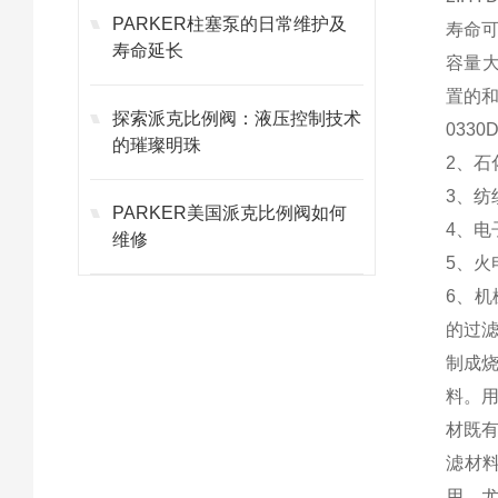
PARKER柱塞泵的日常维护及
寿命可
寿命延长
容量大
置的
探索派克比例阀：液压控制技术
033
的璀璨明珠
2、
3、
PARKER美国派克比例阀如何
4、
维修
5、
6、
的过
制成
料。
材既
滤材
用，