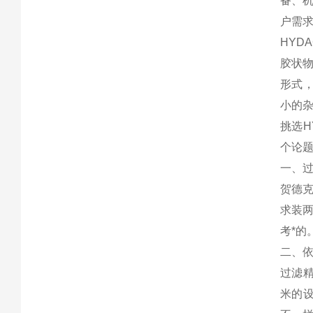
备、
户需
HY
胶状
形式，
小的
挑选
个论
一、
贺德
求装
考*的
二、
过滤精
米的设