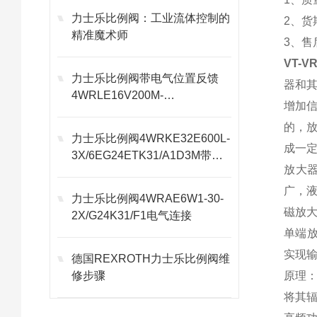
力士乐比例阀：工业流体控制的
2、
精准魔术师
3、
VT-V
力士乐比例阀带电气位置反馈
器和
4WRLE16V200M-
增加
30/G24EK0/A1M功能
的，
力士乐比例阀4WRKE32E600L-
成一
3X/6EG24ETK31/A1D3M带电
放大
气反馈
广，
力士乐比例阀4WRAE6W1-30-
磁放
2X/G24K31/F1电气连接
单端
实现
德国REXROTH力士乐比例阀维
修步骤
原理
将其