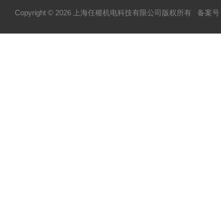
Copyright © 2026 上海任稷机电科技有限公司版权所有
备案号：