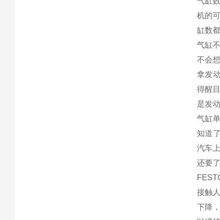
气缸
机的
缸数
气缸
不会
拿发
得醒目
是发动
气缸
知道
汽车上
还要
FE
接触
下降