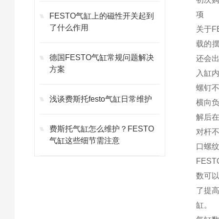
项
FESTO气缸上的磁性开关起到
了什么作用
关于F
载的
德国FESTO气缸常规问题解决
还会出
方案
入缸
螺钉
浅谈费斯托festo气缸日常维护
横向
解后
费斯托气缸怎么维护？FESTO
对杆
气缸这些细节需注意
口螺
FE
数可
了提高
缸。