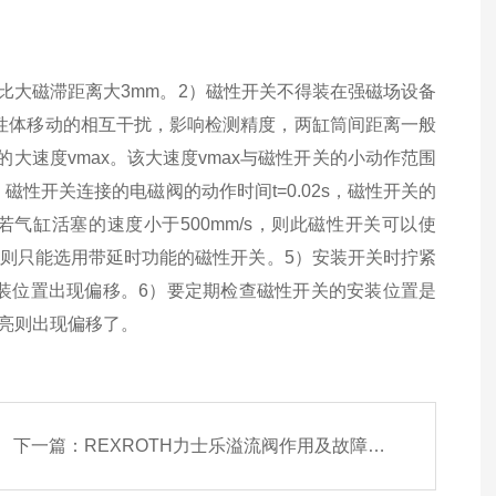
应比大磁滞距离大3mm。2）磁性开关不得装在强磁场设备
性体移动的相互干扰，影响检测精度，两缸筒间距离一般
大速度vmax。该大速度vmax与磁性开关的小动作范围
例如，磁性开关连接的电磁阀的动作时间t=0.02s，磁性开关的
/s。若气缸活塞的速度小于500mm/s，则此磁性开关可以使
选，则只能选用带延时功能的磁性开关。5）安装开关时拧紧
装位置出现偏移。6）要定期检查磁性开关的安装位置是
亮则出现偏移了。
下一篇：
REXROTH力士乐溢流阀作用及故障分析