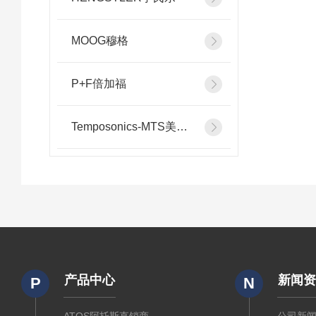
MOOG穆格
P+F倍加福
Temposonics-MTS美斯特
产品中心
新闻
P
N