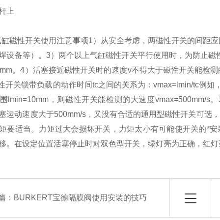
杆上
O气缸磁性开关使用注意事项1）从安全考虑，两磁性开关的间距
焊设备等）。3）两个以上气缸磁性开关平行使用时，为防止磁
0mm。4）活塞接近磁性开关时的速度v不得大于磁性开关能检测的
磁性开关锁带负载的动作时间tc之间的关系为：vmax=lmin/tc
围lmin=10mm，则磁性开关能检测的大速度vmax=500mm
塞运动速度大于500mm/s，又没有合适的通用型磁性开关可
矩要适当。力矩过大会损坏开关，力矩太小有可能使开关的*安
移。在设定位置活塞停止时对双色型开关，绿灯亮为正确，红灯
篇：
BURKERT宝德隔膜阀使用安装的技巧