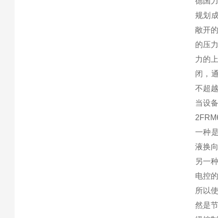
德国力
规划成
敞开的
的压力
力的上
闭，
不超越
当设备
2FR
一种是
液换
另一
电控
所以
然是