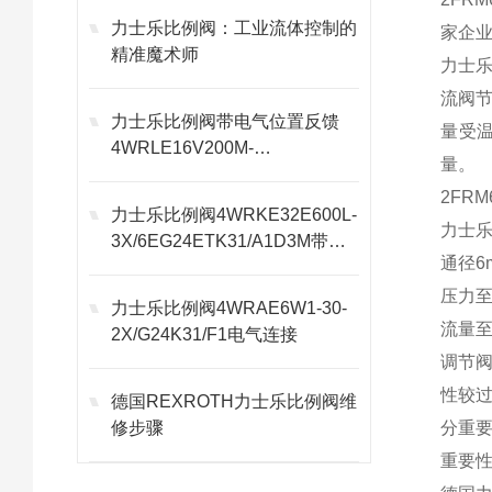
力士乐比例阀：工业流体控制的
家企业
精准魔术师
力士
流阀
力士乐比例阀带电气位置反馈
量受
4WRLE16V200M-
量。
30/G24EK0/A1M功能
2FR
力士乐比例阀4WRKE32E600L-
力士乐
3X/6EG24ETK31/A1D3M带电
通径6
气反馈
压力至3
力士乐比例阀4WRAE6W1-30-
流量至3
2X/G24K31/F1电气连接
调节
性较
德国REXROTH力士乐比例阀维
修步骤
分重
重要