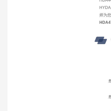
HDA44
HYD
师为
HDA