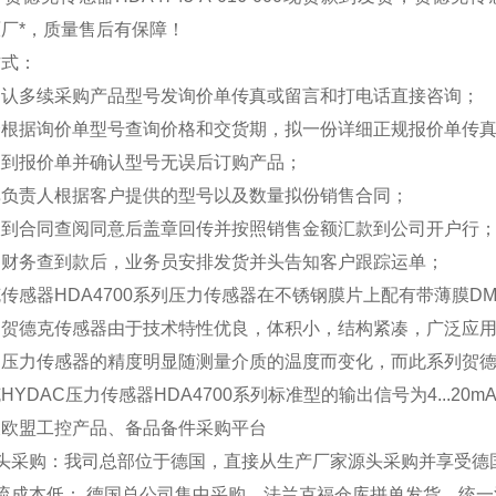
厂*，质量售后有保障！
方式：
确认多续采购产品型号发询价单传真或留言和打电话直接咨询；
会根据询价单型号查询价格和交货期，拟一份详细正规报价单传
收到报价单并确认型号无误后订购产品；
单负责人根据客户提供的型号以及数量拟份销售合同；
收到合同查阅同意后盖章回传并按照销售金额汇款到公司开户行
司财务查到款后，业务员安排发货并头告知客户跟踪运单；
传感器HDA4700系列压力传感器在不锈钢膜片上配有带薄膜D
列贺德克传感器由于技术特性优良，体积小，结构紧凑，广泛应
压力传感器的精度明显随测量介质的温度而变化，而此系列贺德
HYDAC压力传感器HDA4700系列标准型的输出信号为4...20mA
及欧盟工控产品、备品备件采购平台
源头采购：我司总部位于德国，直接从生产厂家源头采购并享受
物流成本低： 德国总公司集中采购，法兰克福仓库拼单发货，统