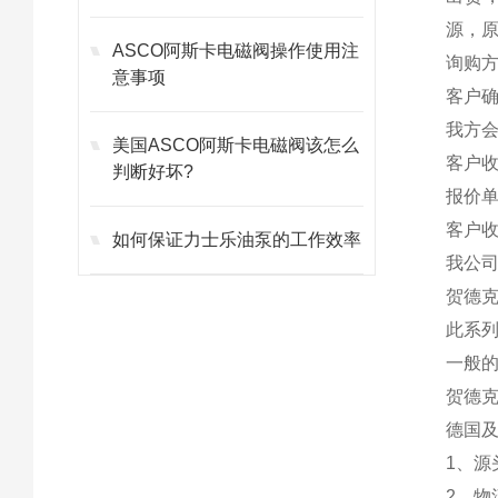
源，原
ASCO阿斯卡电磁阀操作使用注
询购
意事项
客户
我方
美国ASCO阿斯卡电磁阀该怎么
客户
判断好坏?
报价
客户
如何保证力士乐油泵的工作效率
我公
贺德克
此系
一般的
贺德克
德国
1、
2、