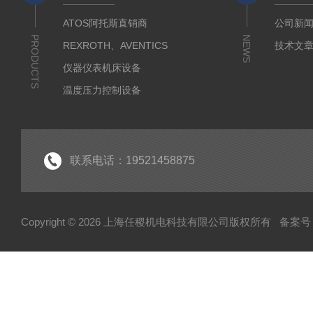
ATOS阿托斯直销商
公司新
PRODUCTS
NEWS
REXROTH、AVENTICS
技术文
仪器仪表机床设备
温度压力控制设备
流体输送传动设备
液压测试仪器设备
液压润滑工业设备
联系电话：19521458875
气动元件自动化设备
半导体工业应用设备
Copyright © 2026 上海任稷机电科技有限公司版权所有
备案号：
HYPROSTATIK海浮乐
HYDAC贺德克
PARKER派克
VICKERS威格士