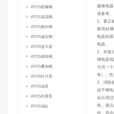
握继电器
ATOS防爆阀
请参考。
ATOS溢流阀
1、要正
ATOS换向阀
要用好继
ATOS减压阀
电器的原
电器。
ATOS放大器
2、对接
ATOS插装阀
继电器线
ATOS叠加阀
与另一个
有），也
ATOS叶片泵
3、消除
ATOS油泵
由于继电
ATOS柱塞泵
会出现过
电，接点
ATOS油缸
伤，而会