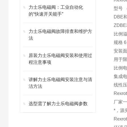
力士乐电磁阀：工业自动化
型号 （
的“快速开关能手”
DBE
ZDB
力士乐电磁阀故障排查和维护方
比例
法
规格 
安装面按
原装力士乐电磁阀安装和使用过
用于
程注意事项
比例
集成电
讲解力士乐电磁阀安装注意与清
线性压
洁方法
Rex
厂家
选型需了解力士乐电磁阀参数
*，源
Rex