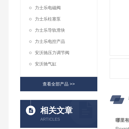
力士乐电磁阀
力士乐柱塞泵
力士乐导轨滑块
力士乐电控产品
安沃驰压力调节阀
安沃驰气缸
查看全部产品 >>
相关文章
ARTICLES
哪里有
Rex