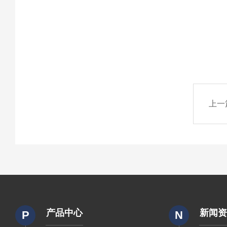
上一
产品中心
新闻
P
N