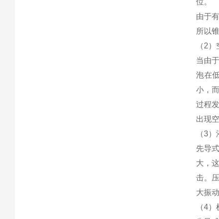
位。
由于
所以
（2）
当由
泡在
小，
过程
出现
（3）
先导
大，
击。
大振
（4）