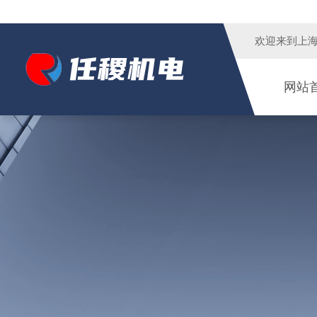
欢迎来到
上
网站