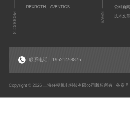
REXROTH、AVENTICS
公司新
PRODUCTS
NEWS
技术文
联系电话：19521458875
Copyright © 2026 上海任稷机电科技有限公司版权所有
备案号：