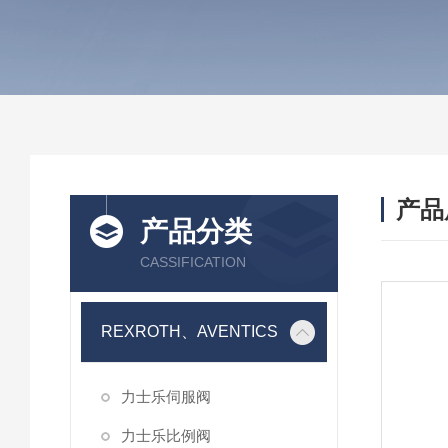
产品
产品分类
CASSIFICATION
REXROTH、AVENTICS
力士乐伺服阀
力士乐比例阀