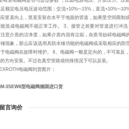
先要检查电磁阀是否与选型参数*，比如电源电压、介质压力、压
足额定电压电压波动范围：交流+10%~-15%，直流+10%~-
件应竖直向上，竖直安装在水平于地面的管道，如果受空间限制
可能造成电磁阀不能正常工作。 3、接管之前要对管道进行冲
要注意介质的洁净度，如果介质内混有尘垢，杂质等妨碍电磁阀的
水锤现象，那么应该选用具防水锤功能的电磁阀或采取相应的防范
便于电磁阀在故障时维护。 6、电磁阀一般是定向的，不可装反
示的方向安装。不过在真空管路或特殊情况下可以反装。
EXROTH电磁阀到货图片：
M-3SEW6型电磁阀德国进口货
留言询价