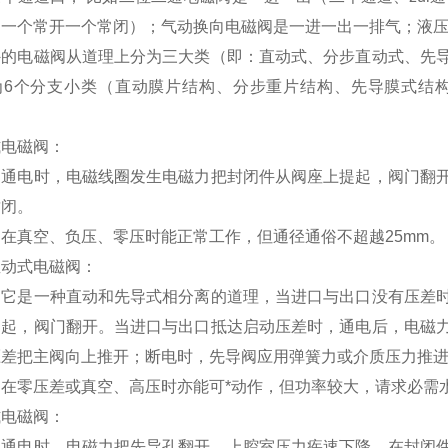
是一个常开一个常闭）；气动换向电磁阀是一进一出一排气；液
外的电磁阀从道理上分为三大类（即：直动式、分步直动式、先
为6个分支小类（直动膜片结构、分步重片结构、先导膜式结
。
式电磁阀：
：通电时，电磁线圈发生电磁力把封闭件从阀座上提起，阀门翻
封闭。
在真空、负压、零压时能正常工作，但通径通俗不超越25mm。
直动式电磁阀：
：它是一种直动和先导式相分离的道理，当进口与出口没有压差
提起，阀门翻开。当进口与出口抵达启动压差时，通电后，电磁
压差把主阀向上推开；断电时，先导阀应用弹簧力或介质压力推
：在零压差或真空、高压时亦能可*动作，但功率较大，请求必需
式电磁阀：
：通电时，电磁力把先导孔翻开，上腔室压力疾速下降，在封闭