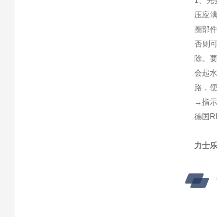
1、
压应满
圈部
否则
除。
会起
路，
→指
德国R
力士乐