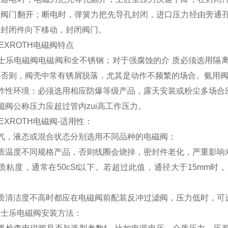
，阀门翻开；断电时，弹簧力把先导孔封闭，进口压力经由旁通
进封闭件向下移动，封闭阀门。
EXROTH电磁阀特点
力士乐电磁阀电磁阀和全不锈钢；对于强腐蚀的介 质必须选用隔
，否则，阀壳中常有锈屑脱落，尤其是动作不频繁的场合。氨用
爆炸性环境：必须选用相应防爆等级产品，露天安装或粉尘多场合
磁阀公称压力应超过管内zui高工作压力。
EXROTH电磁阀-适用性：
质气，液态或混合状态分别选用不同品种的电磁阀；
介质温度不同规格产品，否则线圈会烧掉，密封件老化，严重影响
质粘度，通常在50cSt以下。若超过此值，通径大于15mm时
介质清洁度不高时都应在电磁阀前配装反冲过滤阀，压力低时，可
力士乐电磁阀安装方法：