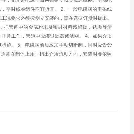
差等，尤其是电源，如果搞错，就会烧坏线圈。电源电
10%，平时线圈组件不宜拆开。 2、一般电磁阀的电磁线
或工况要求必须按侧立安装的，需在选型订货时提出。
洗，把管道中的金属粉末及密封材料残留物，锈垢等清
正常工作，管道中应装过滤器或滤网。 4、如果介质
措施。 5、电磁阀前后应加手动切断阀，同时应设旁
，通常在阀体上用→指出介质流动方向，安装时要依照