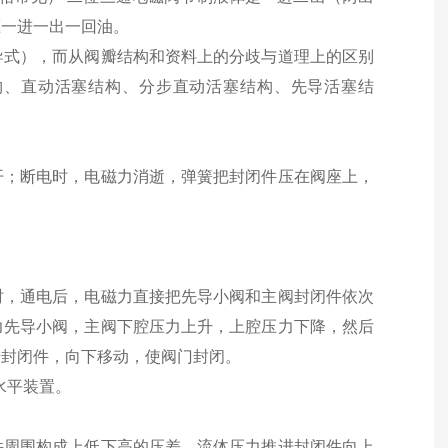
压一进一出一回油。
导式），而从阀瓣结构和资料上的分歧与道理上的区别
构、直动活塞结构、分步直动活塞结构、先导活塞结
开；断电时，电磁力消逝，弹簧把封闭件压在阀座上，
时，通电后，电磁力直接把先导小阀和主阀封闭件依次
力先导小阀，主阀下腔压力上升，上腔压力下降，然后
进封闭件，向下移动，使阀门封闭。
水平装置。
件周围构成上低下高的压差，流体压力推进封闭件向上