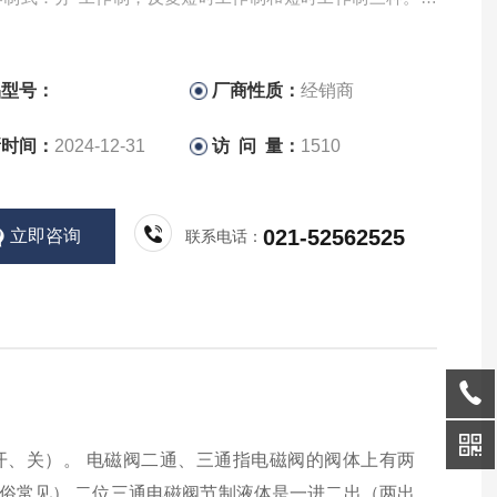
间阀门开通只有短时关闭的情况，则宜选用常开电磁阀。
品型号：
厂商性质：
经销商
新时间：
2024-12-31
访 问 量：
1510
021-52562525
立即咨询
联系电话：
（开、关）。 电磁阀二通、三通指电磁阀的阀体上有两
通俗常见） 二位三通电磁阀节制液体是一进二出（两出