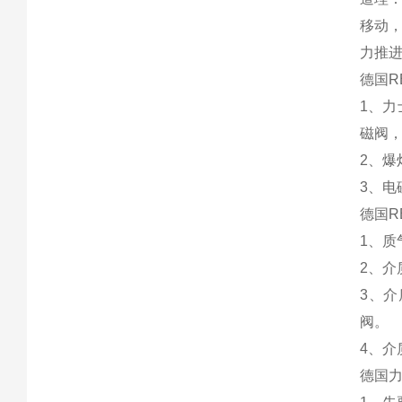
移动
力推
德国R
1、
磁阀
2、
3、电
德国R
1、
2、
3、介
阀。
4、
德国