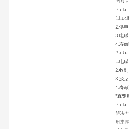
阀被
Par
1.L
2.供
3.电
4.寿
Par
1.电
2.收
3.派
4.寿
*直销
Par
解决方
用来