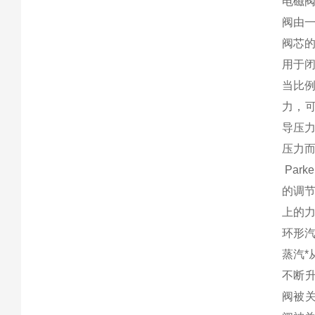
电磁
阀由
阀芯的
用于闭
当比例
力，可
导压力
压力而
Par
的调
上的
环形
蒸汽*
不断
阀被