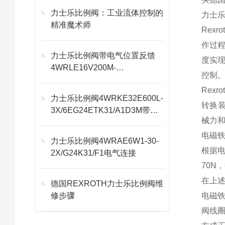
力士乐比例阀：工业流体控制的
力士乐
精准魔术师
Rex
作过
力士乐比例阀带电气位置反馈
度实
4WRLE16V200M-
控制
30/G24EK0/A1M功能
Rex
力士乐比例阀4WRKE32E600L-
转换装
3X/6EG24ETK31/A1D3M带电
械力和
气反馈
电磁
力士乐比例阀4WRAE6W1-30-
根据电
2X/G24K31/F1电气连接
70N
在上
德国REXROTH力士乐比例阀维
修步骤
电磁铁
阀线圈