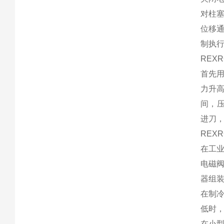
对柱
位移
制执
REX
首先
力升
间，
进刀
REX
在工
电磁
器组
在制
低时
在小