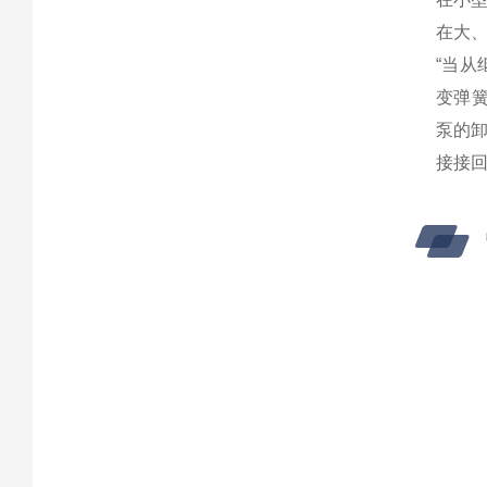
在大
“当从
变弹簧
泵的卸
接接回