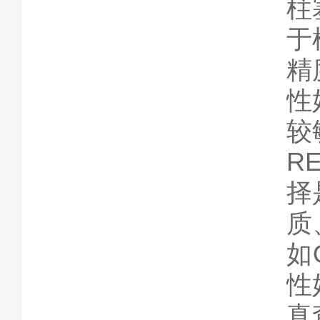
柱
于
精
性
较
R
择
质
如
性
真