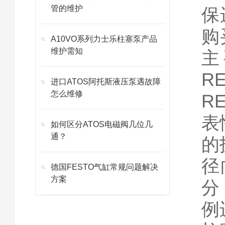
管的维护
保
购
A10VO系列力士乐柱塞泵产品
维护需知
主
R
进口ATOS阿托斯液压泵遇故障
怎么维修
R
表
如何区分ATOS电磁阀几位几
通？
的
径
德国FESTO气缸常规问题解决
方案
分
例