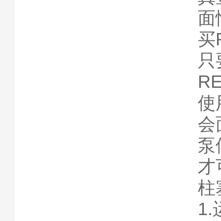
面
买
只
R
使
会
泵
才
柱
1