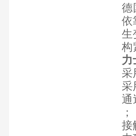
德
依
生
构
力
采
采
通
；
接