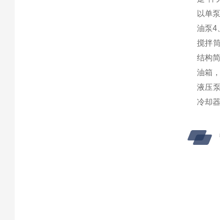
以单
油泵4
搅拌筒
结构
油箱
液压
冷却