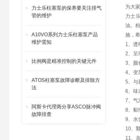
为大家
力士乐柱塞泵的保养要关注排气
管的维护
力士
油。
A10VO系列力士乐柱塞泵产品
施，
维护需知
1、
2、呈
比例阀是精准控制的关键元件
3、
4、
ATOS柱塞泵故障诊断及排除方
5、
法
6、味
7、气
阿斯卡代理商分享ASCO脉冲阀
8、
故障排查
9、水
10、
11、