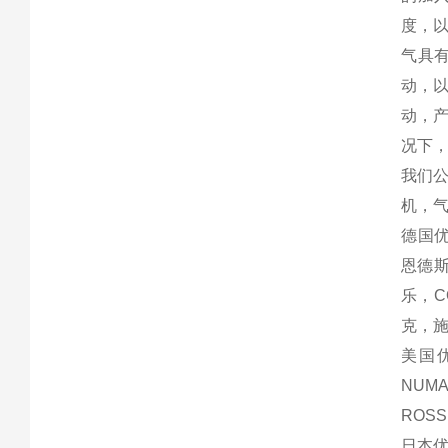
度，
气具
动，
动，
况下
我们
机，
德国优
恩德斯
乐，C
克，施
美国优
NUM
ROS
日本优