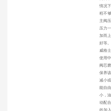
情况
程不
主阀
压力
加而
好等
威格
使用
阀芯
保养
减小
能自
小，
动配
的加