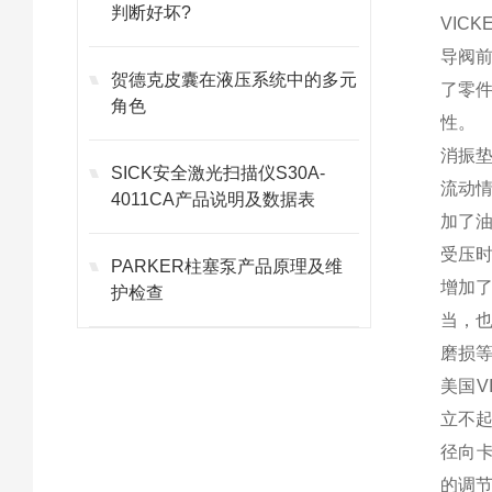
判断好坏?
VIC
导阀
贺德克皮囊在液压系统中的多元
了零
角色
性。
消振
SICK安全激光扫描仪S30A-
流动
4011CA产品说明及数据表
加了
受压
PARKER柱塞泵产品原理及维
增加
护检查
当，
磨损
美国V
立不
径向
的调