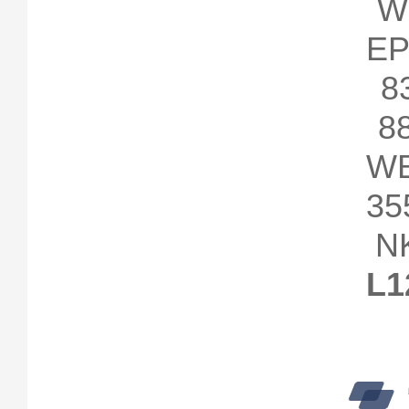
W
E
8
8
W
3
NK
L