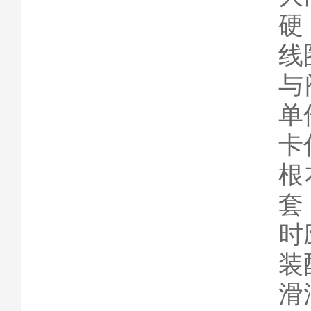
硬
线
与
单
卡
根
套
时
装
滑