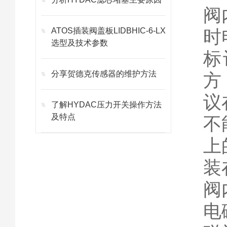
阀
ATOS插装阀盖板LIDBHIC-6-LX
时
选型及技术参数
标
分享贺德克传感器的维护方法
方
议
了解HYDAC压力开关操作方法
及特点
不
上
装
阀
电