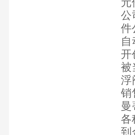
元
公
件
自
开
被
浮
销
曼
各
到