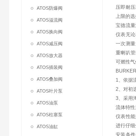
压即耐压
ATOS防爆阀
上限的选
ATOS溢流阀
宝德流量
ATOS换向阀
仪表无论
ATOS减压阀
一次测量
重喇叭管
ATOS放大器
可燃性气
ATOS插装阀
BURK
ATOS叠加阀
1、依据
2、对初
ATOS叶片泵
3、采用
ATOS油泵
流体特性
ATOS柱塞泵
仪表性能
进行仔细
ATOS油缸
安装条件