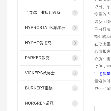
取出。采
半导体工业应用设备
测量管内
装反；D
HYPROSTATIK海浮乐
导向杆装
指针转动
HYDAC贺德克
在取出宝
心而报废
PARKER派克
介质冲击
动件，宝
VICKERS威格士
宝德流量
量液体时
BURKERT宝德
成0～4
NORGREN诺冠