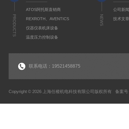
ATOS阿托斯直销商
公司新
PRODUCTS
NEWS
REXROTH、AVENTICS
技术文
仪器仪表机床设备
温度压力控制设备
流体输送传动设备
液压测试仪器设备
液压润滑工业设备
联系电话：19521458875
气动元件自动化设备
半导体工业应用设备
Copyright © 2026 上海任稷机电科技有限公司版权所有
备案号：
HYPROSTATIK海浮乐
HYDAC贺德克
PARKER派克
VICKERS威格士