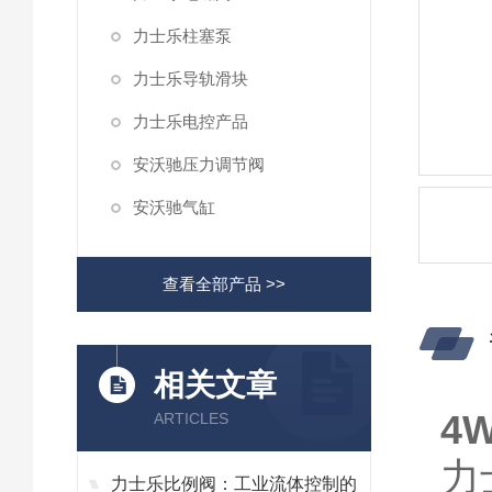
力士乐柱塞泵
力士乐导轨滑块
力士乐电控产品
安沃驰压力调节阀
安沃驰气缸
查看全部产品 >>
相关文章
4W
ARTICLES
力
力士乐比例阀：工业流体控制的