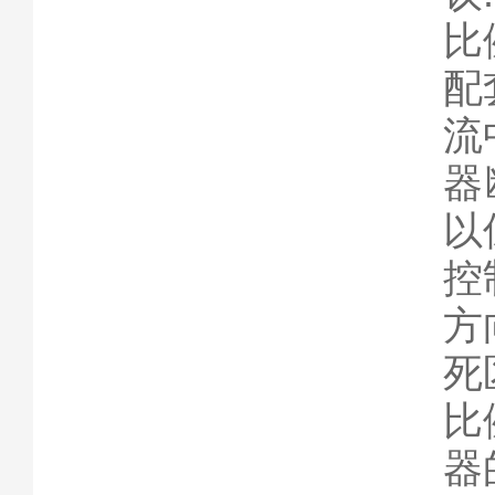
比
配
流
器
以
控
方
死
比
器