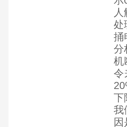
示
人
处
捅
分
机
令
2
下
我
因