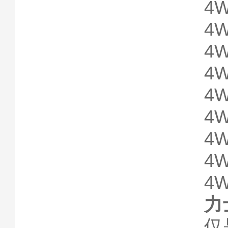
4W
4W
4W
4W
4W
4W
4W
4W
4W
力
仅