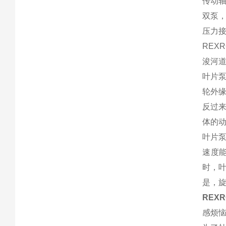
传动
双泵
压力
REX
浚河
叶片
轮外
反过
体的
叶片
速度
时，
是，
REX
感烦