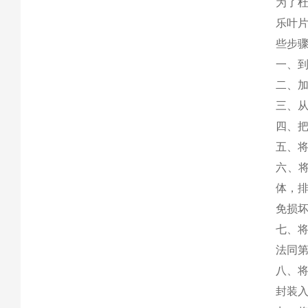
为了杜
乐叶
些步
一、
二、
三、
四、
五、
六、
体，
免损
七、
法同
八、
封装