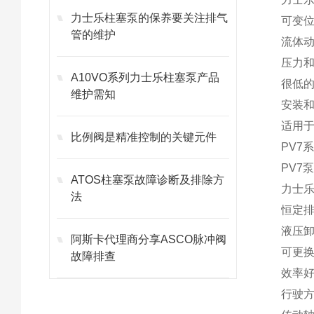
力士乐柱塞泵的保养要关注排气
可变
管的维护
流体
压力
A10VO系列力士乐柱塞泵产品
很低
维护需知
安装和连
适用于
比例阀是精准控制的关键元件
PV7
PV7
ATOS柱塞泵故障诊断及排除方
力士
法
恒定
液压
阿斯卡代理商分享ASCO脉冲阀
可更
故障排查
效率
行驶