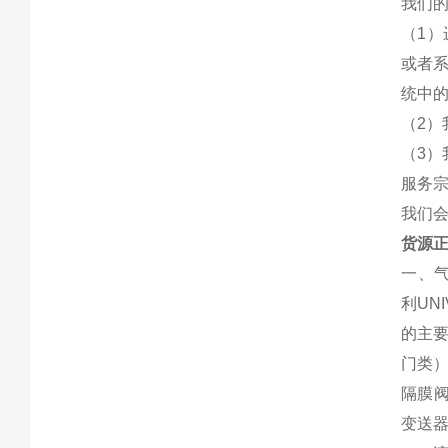
我们
（1）
或者系
统中的
（2）
（3）
服务宗
我们会
货源正
一、气
利UN
的主要
门类）
隔膜阀
变送器