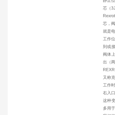
静止位
芯（3
Rex
芯，
就是
工作
到或
阀体
出（
REX
又称
工作
右入
这种
多用