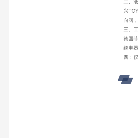
二、液
兴TO
向阀，
三、工
德国菲
继电器
四：仪