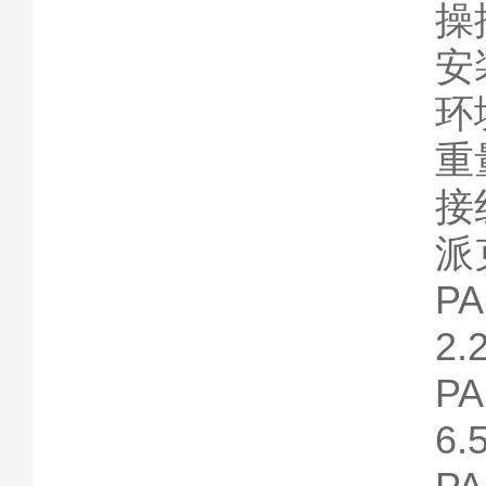
操
安
环
重
接
派
P
2.
P
6.