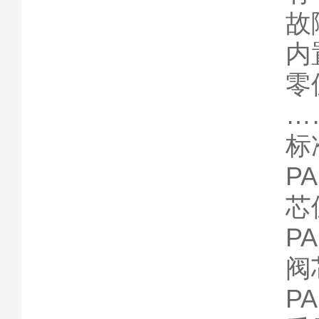
故
内
零
…
标
P
芯
P
阀
P