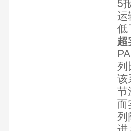
5
运
低
超
P
列
该
节
而
列
进