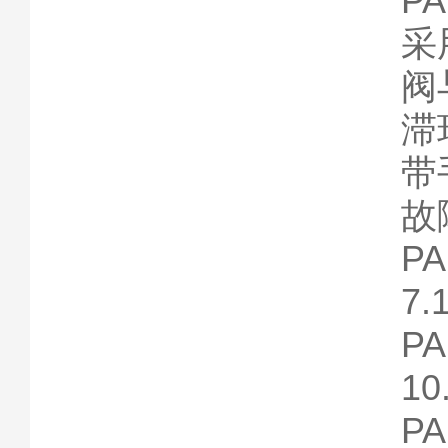
P
采
阀
滞
带
故
P
7.
P
10
P