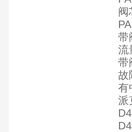
阀
P
带
流
带
故
有
派
D
D