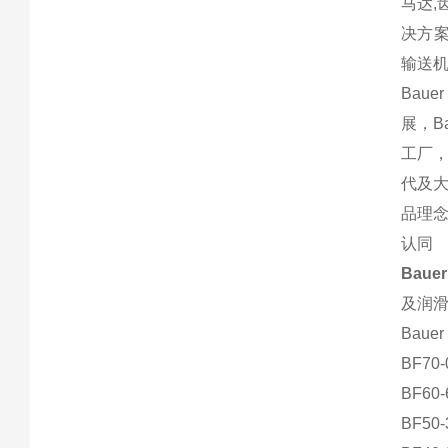
马达,
决方
输送机
Bau
展，B
工厂，
代及大
品理念
认同
Baue
及润
Bau
BF70-
BF60-
BF50-