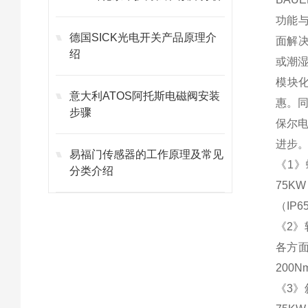
功能与
德国SICK光电开关产品原理介
面解决
绍
或潮
模块
意大利ATOS阿托斯电磁阀安装
惠。
步骤
保尔
进步
易福门传感器的工作原理及常见
《1》
分类介绍
75K
（IP6
《2》
各方面
200
《3》