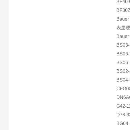
BF40-
BF30Z
Bau
表层
Bau
BS03-
BS06-
BS06
BS02-
BS04-
CFG00
DN6A6
G42-1
D73-3
BG04-