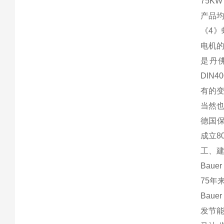
75K
产品均
《4》
电机的
是丹
DIN
有的
当然
德国保
成立8
工、
Bau
75年
Bau
发节能