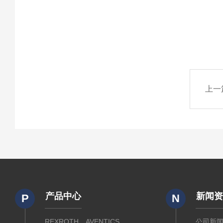
上一
产品中心
新闻
P
N
REXROTH、AVENTICS
公司新