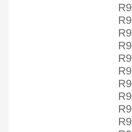
R9
R9
R9
R9
R9
R9
R9
R9
R9
R9