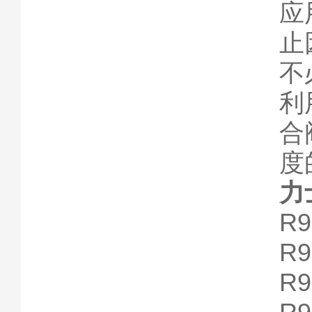
应
止
不
利
合
度
力
R9
R9
R9