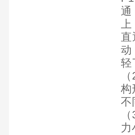
通
上
直
动
轻
（
构
不
（
力