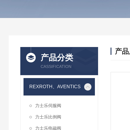
产品
产品分类
CASSIFICATION
REXROTH、AVENTICS
力士乐伺服阀
力士乐比例阀
力士乐电磁阀