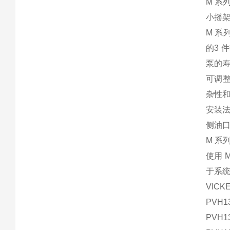
M 
小摇
M 
的3 
泵的
可调
杂性
安装法
侧油
M 系
使用 
于系
VIC
PVH13
PVH1