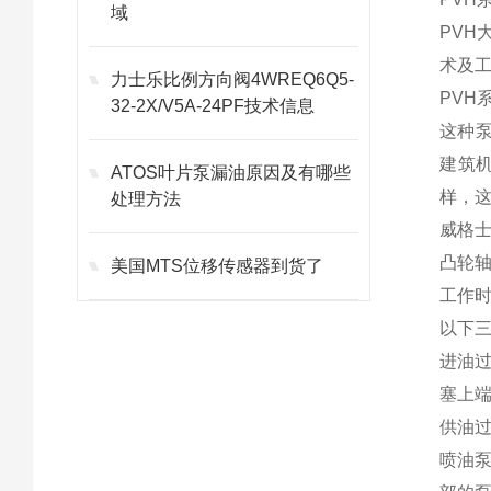
域
PV
术及
力士乐比例方向阀4WREQ6Q5-
PVH
32-2X/V5A-24PF技术信息
这种
建筑
ATOS叶片泵漏油原因及有哪些
样，
处理方法
威格
凸轮
美国MTS位移传感器到货了
工作
以下
进油
塞上
供油
喷油泵