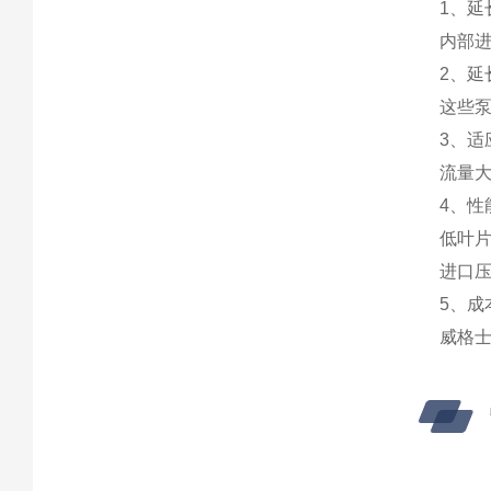
1、延
内部
2、延
这些
3、适
流量
4、性
低叶
进口
5、成
威格士