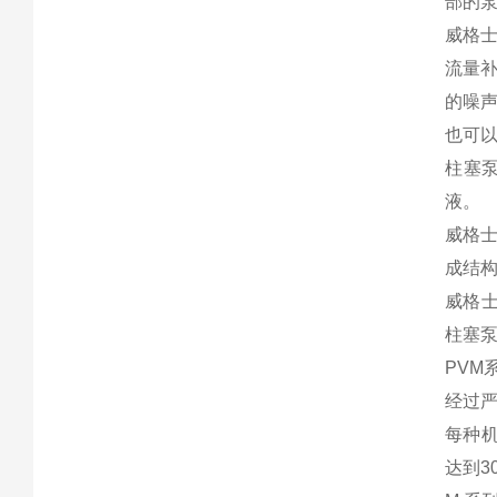
部的
威格士
流量
的噪声
也可
柱塞
液。
威格
成结
威格士
柱塞泵
PV
经过严
每种机
达到3