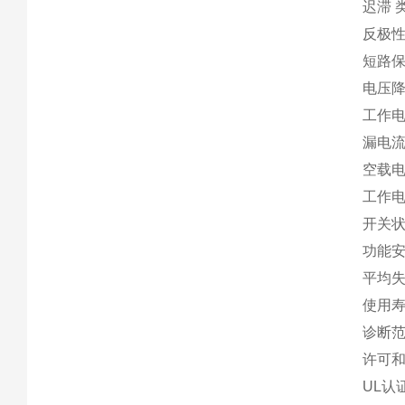
迟滞 类
反极性
短路保
电压降 
工作电流 
漏电流 0
空载电流
工作电
开关状
功能
平均失
使用寿命
诊断范
许可
UL认证