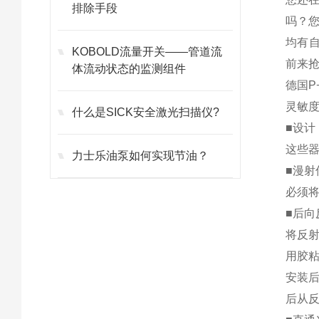
排除手段
吗？
均有
KOBOLD流量开关——管道流
前来
体流动状态的监测组件
德国P
灵敏度
什么是SICK安全激光扫描仪?
■设计
这些
力士乐油泵如何实现节油？
■漫射
必须
■后向
将反
用胶粘
安装
后从