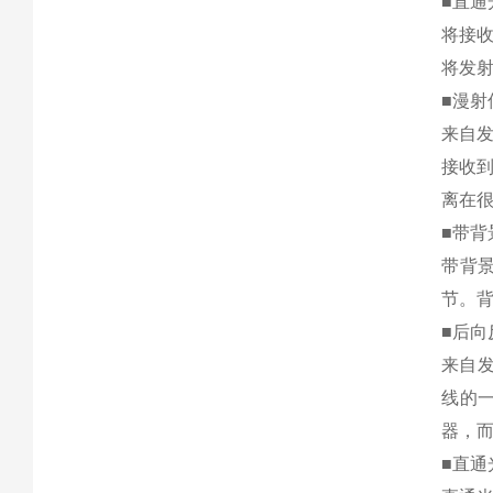
■直通
将接
将发
■漫射
来自
接收
离在
■带背
带背
节。
■后向
来自
线的
器，
■直通