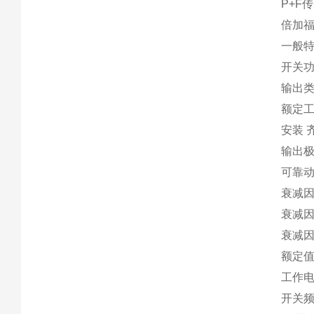
P+F
倍加福
一般
开关功
输出类
额定工
安装 
输出极
可靠动作
衰减因素
衰减因素
衰减因素 
额定
工作电压 
开关频率 