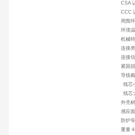
CSA 
CCC
周围
环境温度 -
机械
连接类
连接
紧固扭矩
导线截
线芯小横
线芯大横
外壳材
感应面
防护等级
重量 4