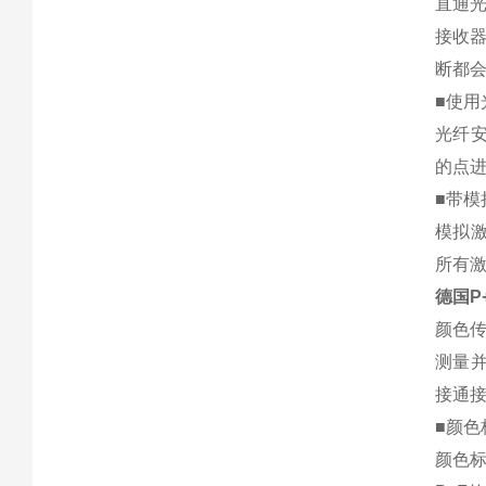
直通
接收
断都
■使用
光纤
的点
■带模
模拟
所有激
德国P
颜色
测量并
接通
■颜色
颜色