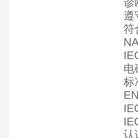
诊
遵
符
NA
IE
电
标准
EN
IE
IE
认