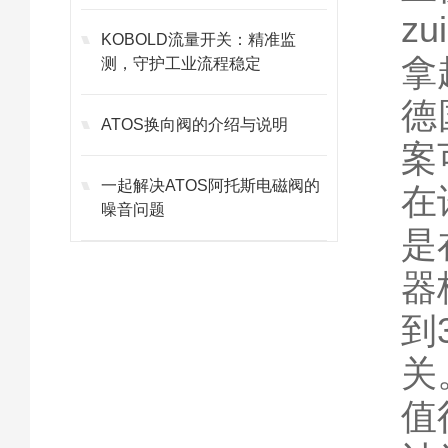
z
KOBOLD流量开关：精准监
拿
测，守护工业流程稳定
德
ATOS换向阀的介绍与说明
案
一起解决ATOS阿托斯电磁阀的
在
噪音问题
是
器
到
关
值