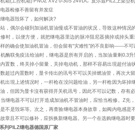
箱(工控机箱) PNOZ XV2 0-30S 24VDC 皮尔兹PILZ上架型机
继电器检修不善留有并发症
继电器毁坏了，如何解决?
气站，偶尔会碰到加油机冒油慢或不冒油的状况，导致这种情况
检修时，以便方便，就把继电器里边的脉冲阻尼器摘掉或掉头重
样的确会使加油机冒油，但会留有“灾难性”的不良影响——不
机酶联免疫法给油时，继电器是所有开启的，当加油量剩0.3升
到内置数，终关掉小留量，关掉电动机，那样不容易出現超付油
总数超过内置数时，显卡传出的讯号不可以关掉燃油管，再次大
枪机出現上述情况时，一杆枪在没问题给油，另一杆枪因为坏掉
冒油，但因为显卡沒有获得开关机讯号，因此不可以记数，存有
，当继电器不可以打开造成加油机不冒油时，应恰当检修。Z先
板是不是毁坏等。次之，再查验继电器本身故章，如阀内电感是
身故章且不可以修补，应拆换新继电器。另一个在选购继电器时
Z系列PILZ继电器德国原厂家