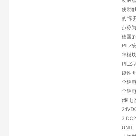
动触
使动
的“常
点称为
德国(p
PIL
率模块
PILZ
磁性开关
全继电器
全继电器
(继电器
24V
3 DC
UNIT