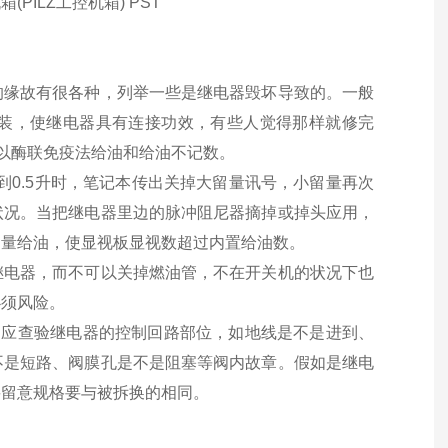
箱(PILZ工控机箱) PST
的缘故有很各种，列举一些是继电器毁坏导致的。一般
装，使继电器具有连接功效，有些人觉得那样就修完
可以酶联免疫法给油和给油不记数。
到0.5升时，笔记本传出关掉大留量讯号，小留量再次
状况。当把继电器里边的脉冲阻尼器摘掉或掉头应用，
留量给油，使显视板显视数超过内置给油数。
继电器，而不可以关掉燃油管，不在开关机的状况下也
必须风险。
，应查验继电器的控制回路部位，如地线是不是进到、
不是短路、阀膜孔是不是阻塞等阀内故章。假如是继电
要留意规格要与被拆换的相同。