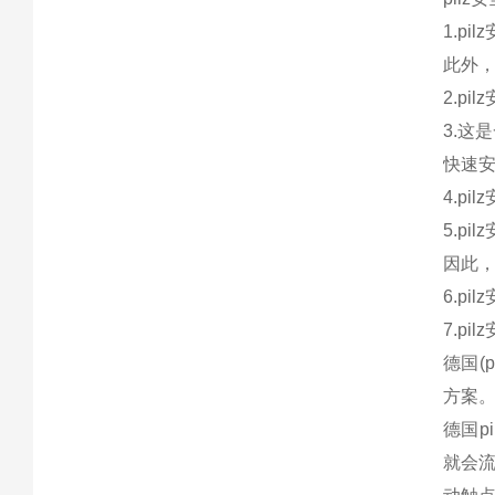
1.p
此外
2.p
3.这
快速安
4.p
5.p
因此
6.p
7.p
德国(
方案
德国p
就会