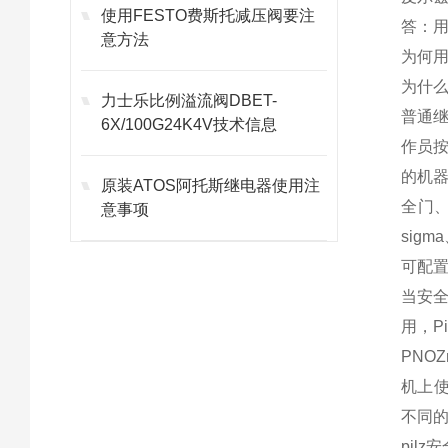
使用FESTO费斯托减压阀要注
答：
意方法
为何用
为什
力士乐比例溢流阀DBET-
普通
6X/100G24K4V技术信息
作员按
的机器
原装ATOS阿托斯继电器使用注
全门、
意事项
sig
可配
当安
用，P
PNO
机上使
不同
pil