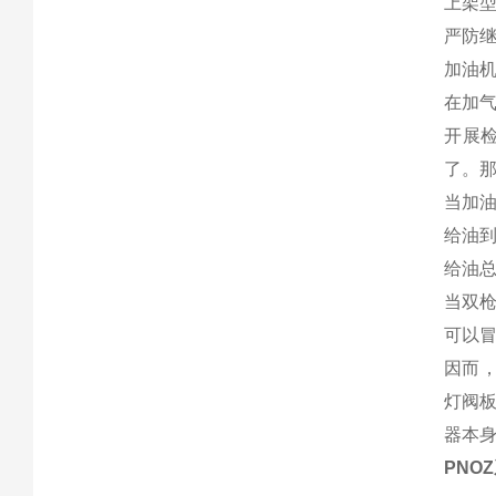
上架型机
严防
加油机
在加
开展
了。那
当加油
给油
给油
当双
可以
因而
灯阀
器本
PNO