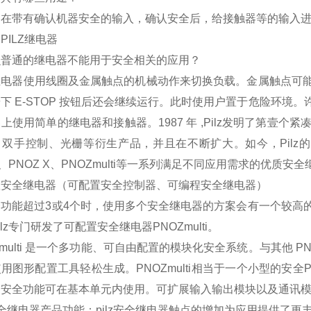
用在带有确认机器安全的输入，确认安全后，给接触器等的输入
PILZ继电器
么普通的继电器不能用于安全相关的应用？
继电器使用线圈及金属触点的机械动作来切换负载。金属触点可
下 E-STOP 按钮后还会继续运行。此时使用户置于危险环境
上使用简单的继电器和接触器。1987 年 ,Pilz发明了第壹个
双手控制、光栅等衍生产品，并且在不断扩大。如今，Pilz的
ma、PNOZ X、PNOZmulti等一系列满足不同应用需求的优质安
置安全继电器（可配置安全控制器、可编程安全继电器）
全功能超过3或4个时，使用多个安全继电器的方案会有一个较高
ilz专门研发了可配置安全继电器PNOZmulti。
Zmulti 是一个多功能、可自由配置的模块化安全系统。与其他 PNO
用图形配置工具轻松生成。PNOZmulti相当于一个小型的安全PLC，
的安全功能可在基本单元内使用。可扩展输入输出模块以及通讯
z安全继电器产品功能：pilz安全继电器触点的增加为应用提供了更