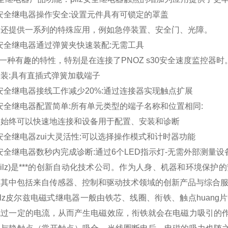
ilz安全继电器操作安全:设置元件具有可锁定的罩盖
，还提供一系列的特殊应用，例如急停装置、安全门、光障。
ilz安全继电器通过弹簧夹快速装配:无需工具
是一种有趣的特性，特别是在连接了PNOZ s30安全速度监控器时
装:具有直插式弹簧加载端子
ilz安全继电器接线工作减少20%:通过连接器实现触点扩展
ilz安全继电器配置简单:所有单元类型的端子名称和位置相同:
，始终可以快速地连接和设备用于配置、安装和诊断
ilz安全继电器zui大灵活性:可以选择操作模式和计时器功能
ilz安全继电器数秒内完成诊断:通过6个LED指示灯-无需外部测量设
pilz)是***的创新自动化技术公司。作为人身、机器和环境保
。其中包括来自传感器、控制和驱动技术领域的创新产品与综合
ilz皮尔兹电磁式继电器一般由铁芯、线圈、衔铁、触点huan
流过一定的电流，从而产生电磁效应，衔铁就会在电磁力吸引的