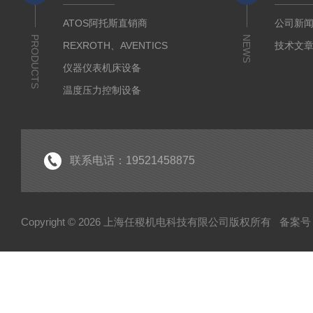
ATOS阿托斯直销商
公司新
PRODUCTS
NEWS
REXROTH、AVENTICS
技术文
仪器仪表机床设备
温度压力控制设备
流体输送传动设备
液压测试仪器设备
液压润滑工业设备
联系电话：19521458875
气动元件自动化设备
半导体工业应用设备
Copyright © 2026 上海任稷机电科技有限公司版权所有
备案号：
HYPROSTATIK海浮乐
HYDAC贺德克
PARKER派克
VICKERS威格士